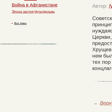
Война в Афганистане
Автор:
N
Эпоха застоя
Мультфильмы
Советск
принцип
Все темы
нуждаяс
Церкви,
предост
Хрущев 
нем бы
тех пор
концлаг
←
Верн