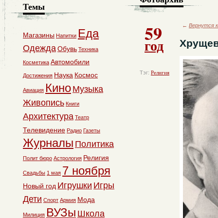
Темы
59
←
Вернутся к
Еда
Магазины
Напитки
год
Хрущев
Одежда
Обувь
Техника
Автомобили
Косметика
Тэг:
Религия
Наука
Космос
Достижения
Кино
Музыка
Авиация
Живопись
Книги
Архитектура
Театр
Телевидение
Радио
Газеты
Журналы
Политика
Религия
Полит бюро
Астрология
7 ноября
Свадьбы
1 мая
Игрушки
Игры
Новый год
Дети
Мода
Спорт
Армия
ВУЗы
Школа
Милиция