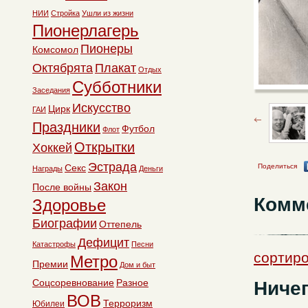
НИИ
Стройка
Ушли из жизни
Пионерлагерь
Пионеры
Комсомол
Октябрята
Плакат
Отдых
Субботники
Заседания
Искусство
Цирк
ГАИ
Праздники
Футбол
Флот
Открытки
Хоккей
Эстрада
Поделиться
Секс
Награды
Деньги
Закон
После войны
Комм
Здоровье
Биографии
Оттепель
Дефицит
Катастрофы
Песни
сортиро
Метро
Премии
Дом и быт
Ничег
Соцсоревнование
Разное
ВОВ
Терроризм
Юбилеи