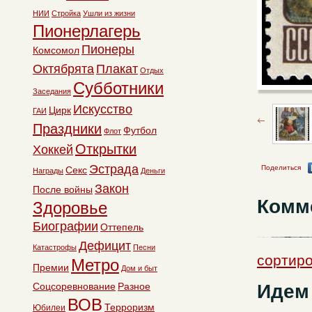
НИИ
Стройка
Ушли из жизни
Пионерлагерь
Пионеры
Комсомол
Октябрята
Плакат
Отдых
Субботники
Заседания
Искусство
Цирк
ГАИ
Праздники
Футбол
Флот
Открытки
Хоккей
Эстрада
Поделиться
Секс
Награды
Деньги
Закон
После войны
Комм
Здоровье
Биографии
Оттепель
Дефицит
Катастрофы
Песни
сортиро
Метро
Премии
Дом и быт
Идем 
Соцсоревнование
Разное
ВОВ
Терроризм
Юбилеи