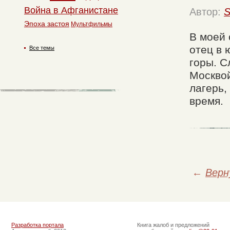
Война в Афганистане
Автор:
S
Эпоха застоя
Мультфильмы
В моей 
отец в 
Все темы
горы. С
Москво
лагерь,
время.
←
Верн
Разработка портала
Книга жалоб и предложений