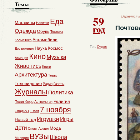
Темы
59
←
Вернутся к
Еда
Магазины
Напитки
год
Почтов
Одежда
Обувь
Техника
Автомобили
Косметика
Тэг:
Отдых
Наука
Космос
Достижения
Кино
Музыка
Авиация
Живопись
Книги
Архитектура
Театр
Телевидение
Радио
Газеты
Журналы
Политика
Религия
Полит бюро
Астрология
7 ноября
Свадьбы
1 мая
Игрушки
Игры
Новый год
Дети
Мода
Спорт
Армия
ВУЗы
Школа
Милиция