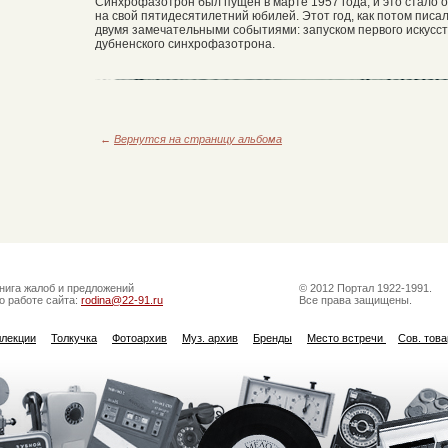
Синхрофазотрон был пущен в марте 1957 года, и это стало
на свой пятидесятилетний юбилей. Этот год, как потом писа
двумя замечательными событиями: запуском первого искусст
дубненского синхрофазотрона.
←
Вернутся на страницу альбома
нига жалоб и предложений
© 2012 Портал 1922-1991.
о работе сайта:
rodina@22-91.ru
Все права защищены.
ллекции
Толкучка
Фотоархив
Муз. архив
Бренды
Место встречи
Сов. тов