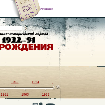
Регистрация
1962
1964
1966
1968
1970
1961
1963
1965
1967
1969