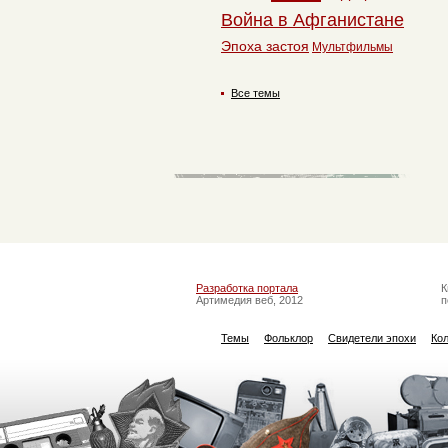
Война в Афганистане
Эпоха застоя
Мультфильмы
Все темы
Разработка портала
К
Артимедия веб, 2012
п
Темы
Фольклор
Свидетели эпохи
Ко