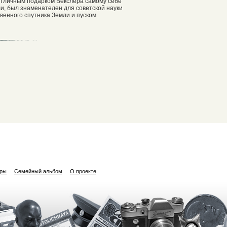
 отличным подарком Векслера самому себе
ли, был знаменателен для советской науки
венного спутника Земли и пуском
ары
Семейный альбом
О проекте