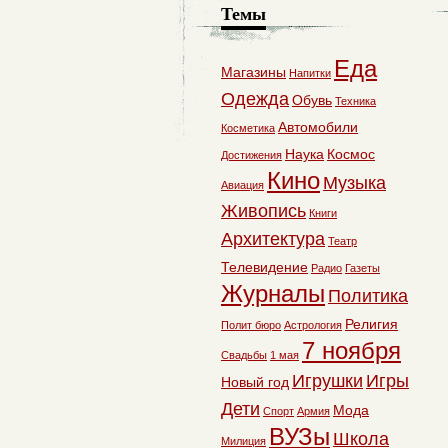
Темы
Еда
Магазины
Напитки
Одежда
Обувь
Техника
Автомобили
Косметика
Наука
Космос
Достижения
Кино
Музыка
Авиация
Живопись
Книги
Архитектура
Театр
Телевидение
Радио
Газеты
Журналы
Политика
Религия
Полит бюро
Астрология
7 ноября
Свадьбы
1 мая
Игрушки
Игры
Новый год
Дети
Мода
Спорт
Армия
ВУЗы
Школа
Милиция