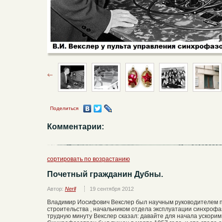
Поделиться
Комментарии:
сортировать по возрастанию
Почетный гражданин Дубны.
Автор:
Nerll
19 сентября 2012
Владимир Иосифович Векслер был научным руководителем пр
строительства , начальником отдела эксплуатации синхроф
трудную минуту Векслер сказал: давайте для начала ускорим 