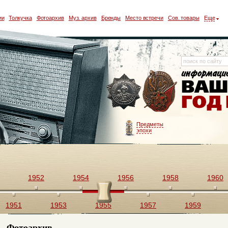
ии
Толкучка
Фотоархив
Муз. архив
Бренды
Место встречи
Сов. товары
Еще
Предметы
эпохи
1952
1954
1956
1958
1960
1951
1953
1955
1957
1959
Фотоархив