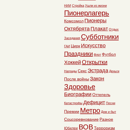
НИИ
Стройка
Ушли из жизни
Пионерлагерь
Пионеры
Комсомол
Октябрята
Плакат
Отдых
Субботники
Заседания
Искусство
Цирк
ГАИ
Праздники
Футбол
Флот
Открытки
Хоккей
Эстрада
Секс
Награды
Деньги
Закон
После войны
Здоровье
Биографии
Оттепель
Дефицит
Катастрофы
Песни
Метро
Премии
Дом и быт
Соцсоревнование
Разное
ВОВ
Терроризм
Юбилеи