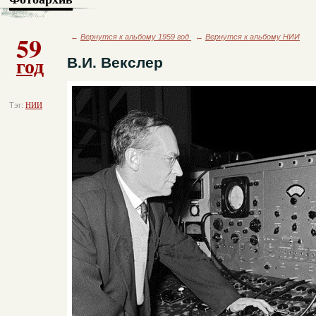
59
←
Вернутся к альбому 1959 год
←
Вернутся к альбому НИИ
год
В.И. Векслер
Тэг:
НИИ