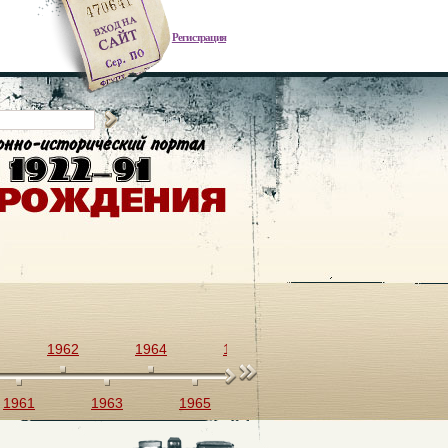
Регистрация
1962
1964
1966
1968
1970
1961
1963
1965
1967
1969