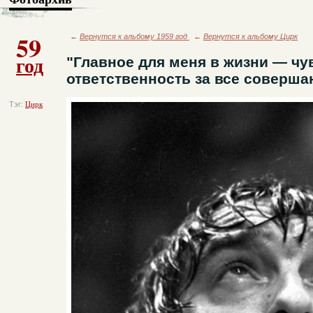
59
←
Вернутся к альбому 1959 год
←
Вернутся к альбому Цирк
год
"Главное для меня в жизни — чу
ответственность за все соверша
Тэг:
Цирк