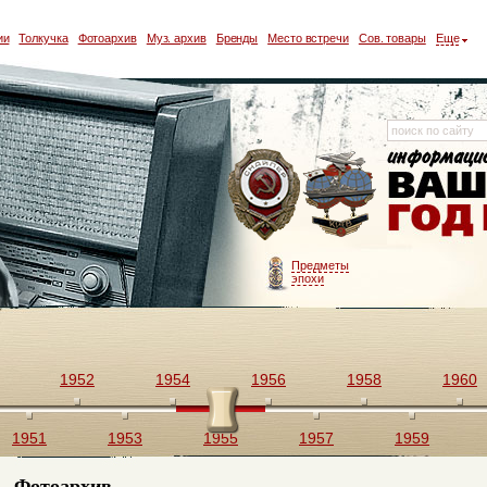
ии
Толкучка
Фотоархив
Муз. архив
Бренды
Место встречи
Сов. товары
Еще
Предметы
эпохи
1952
1954
1956
1958
1960
1951
1953
1955
1957
1959
Фотоархив