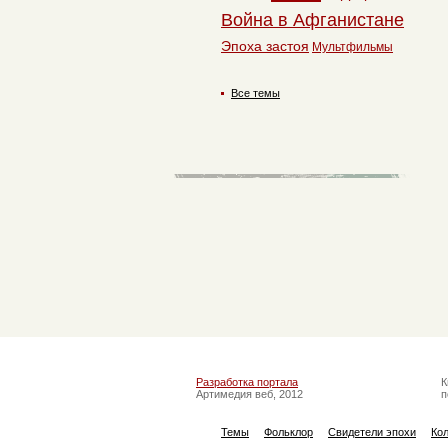
Война в Афганистане
Эпоха застоя
Мультфильмы
Все темы
Разработка портала
К
Артимедия веб, 2012
п
Темы
Фольклор
Свидетели эпохи
Ко