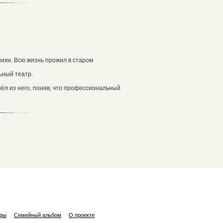
нихи. Всю жизнь прожил в старом
ьный театр.
шёл из него, поняв, что профессиональный
ары
Семейный альбом
О проекте