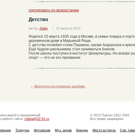
сортировать по возрастанию
Детство
Автор:
Zelen
22 августа 2012
Родился 15 марта 1935 года в Москве, в семье повара и порт
деревянном доме в Марьиной Роще.
С детства полюбил стихи Пушкина, сказки Андерсена и кукол
Ещё будучи школьником, стал заниматься боксом.
После школы поступил в институт физкультуры. Но вскоре у
спорт — это не его призвание.
←
Вернутся на страницу альбома
нига жалоб и предложений
© 2012 Портал 1922-1991.
о работе сайта:
rodina@22-91.ru
Все права защищены.
ллекции
Толкучка
Фотоархив
Муз. архив
Бренды
Место встречи
Сов. тов