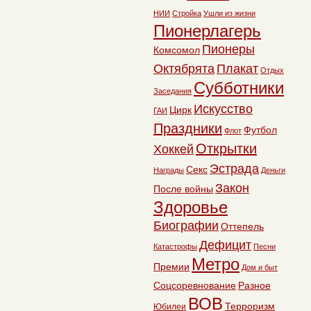
НИИ
Стройка
Ушли из жизни
Пионерлагерь
Пионеры
Комсомол
Октябрята
Плакат
Отдых
Субботники
Заседания
Искусство
Цирк
ГАИ
Праздники
Футбол
Флот
Открытки
Хоккей
Эстрада
Секс
Награды
Деньги
Закон
После войны
Здоровье
Биографии
Оттепель
Дефицит
Катастрофы
Песни
Метро
Премии
Дом и быт
Соцсоревнование
Разное
ВОВ
Терроризм
Юбилеи