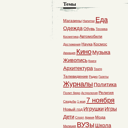
Темы
Еда
Магазины
Напитки
Одежда
Обувь
Техника
Автомобили
Косметика
Наука
Космос
Достижения
Кино
Музыка
Авиация
Живопись
Книги
Архитектура
Театр
Телевидение
Радио
Газеты
Журналы
Политика
Религия
Полит бюро
Астрология
7 ноября
Свадьбы
1 мая
Игрушки
Игры
Новый год
Дети
Мода
Спорт
Армия
ВУЗы
Школа
Милиция