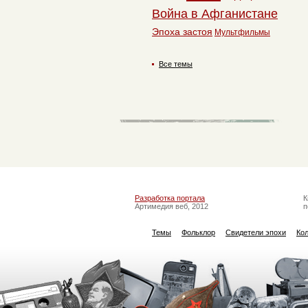
Война в Афганистане
Эпоха застоя
Мультфильмы
Все темы
Разработка портала
К
Артимедия веб, 2012
п
Темы
Фольклор
Свидетели эпохи
Ко