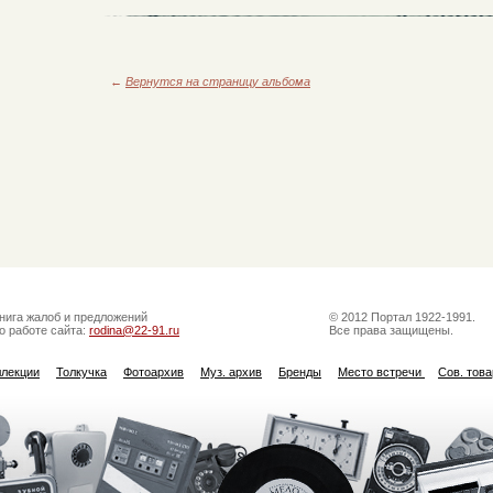
←
Вернутся на страницу альбома
нига жалоб и предложений
© 2012 Портал 1922-1991.
о работе сайта:
rodina@22-91.ru
Все права защищены.
ллекции
Толкучка
Фотоархив
Муз. архив
Бренды
Место встречи
Сов. тов