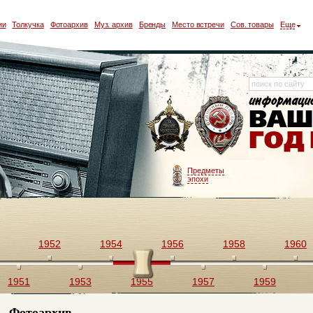
ии
Толкучка
Фотоархив
Муз. архив
Бренды
Место встречи
Сов. товары
Еще
Предметы
эпохи
1952
1954
1956
1958
1960
1951
1953
1955
1957
1959
Фотоархив