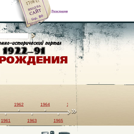
Регистрация
1962
1964
1966
1968
1970
1961
1963
1965
1967
1969