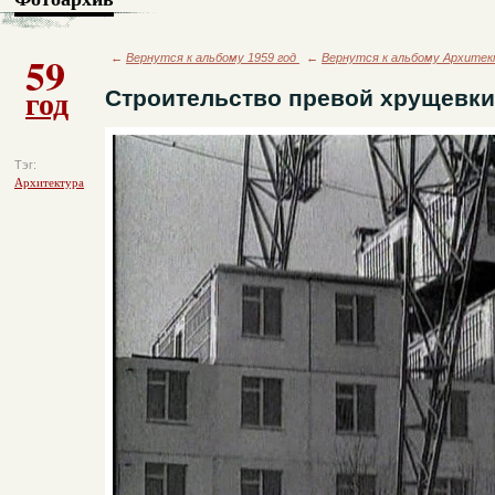
59
←
Вернутся к альбому 1959 год
←
Вернутся к альбому Архите
год
Строительство превой хрущевки
Тэг:
Архитектура