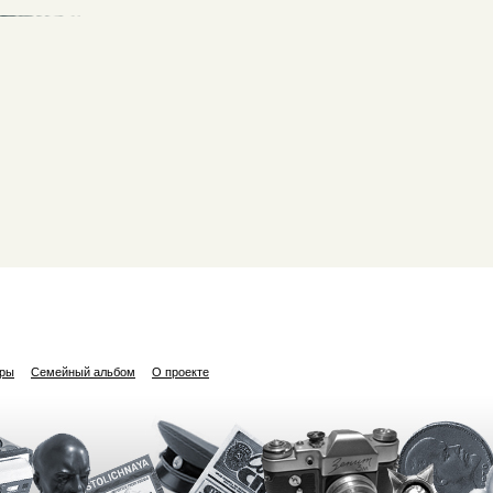
ары
Семейный альбом
О проекте