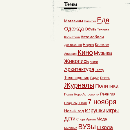
Темы
Еда
Магазины
Напитки
Одежда
Обувь
Техника
Автомобили
Косметика
Наука
Космос
Достижения
Кино
Музыка
Авиация
Живопись
Книги
Архитектура
Театр
Телевидение
Радио
Газеты
Журналы
Политика
Религия
Полит бюро
Астрология
7 ноября
Свадьбы
1 мая
Игрушки
Игры
Новый год
Дети
Мода
Спорт
Армия
ВУЗы
Школа
Милиция