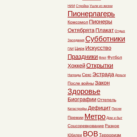
НИИ
Стройка
Ушли из жизни
Пионерлагерь
Пионеры
Комсомол
Октябрята
Плакат
Отдых
Субботники
Заседания
Искусство
Цирк
ГАИ
Праздники
Футбол
Флот
Открытки
Хоккей
Эстрада
Секс
Награды
Деньги
Закон
После войны
Здоровье
Биографии
Оттепель
Дефицит
Катастрофы
Песни
Метро
Премии
Дом и быт
Соцсоревнование
Разное
ВОВ
Терроризм
Юбилеи