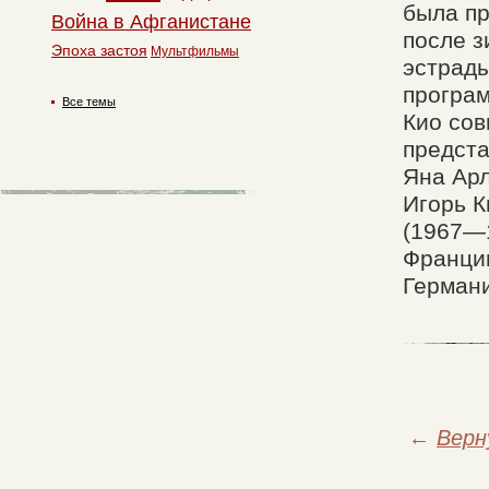
была пр
Война в Афганистане
после з
Эпоха застоя
Мультфильмы
эстрады
програм
Все темы
Кио сов
предста
Яна Арл
Игорь К
(1967—1
Франции
Германи
←
Верн