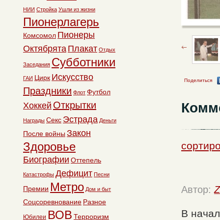
НИИ
Стройка
Ушли из жизни
Пионерлагерь
Пионеры
Комсомол
Октябрята
Плакат
Отдых
Субботники
Заседания
Искусство
Цирк
ГАИ
Поделиться
Праздники
Футбол
Флот
Комм
Открытки
Хоккей
Эстрада
Секс
Награды
Деньги
Закон
После войны
сортиро
Здоровье
Биографии
Оттепель
Дефицит
Катастрофы
Песни
Метро
Автор:
Z
Премии
Дом и быт
Соцсоревнование
Разное
В начал
ВОВ
Терроризм
Юбилеи