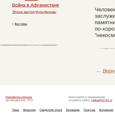
Война в Афганистане
Человек
Эпоха застоя
Мультфильмы
заслужи
памятни
Все темы
по-хоро
"некосм
←
Верн
Разработка портала
Книга жалоб и предложений
Артимедия веб, 2012
по работе сайта:
rodina@22-91.ru
Темы
Фольклор
Свидетели эпохи
Коллекции
Толкучка
Фотоархив