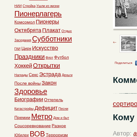
НИИ
Стройка
Ушли из жизни
Пионерлагерь
Пионеры
Комсомол
Октябрята
Плакат
Отдых
Субботники
Заседания
Искусство
Цирк
ГАИ
Праздники
Футбол
Флот
Поделиться
Открытки
Хоккей
Эстрада
Секс
Награды
Деньги
Комм
Закон
После войны
Здоровье
Биографии
Оттепель
сортиро
Дефицит
Катастрофы
Песни
Метро
Кому
Премии
Дом и быт
Соцсоревнование
Разное
ВОВ
Автор:
a
Терроризм
Юбилеи