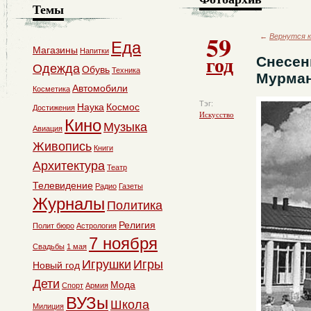
Темы
59
←
Вернутся к
Еда
Магазины
Напитки
год
Снесен
Одежда
Обувь
Техника
Мурма
Автомобили
Косметика
Тэг:
Наука
Космос
Достижения
Искусство
Кино
Музыка
Авиация
Живопись
Книги
Архитектура
Театр
Телевидение
Радио
Газеты
Журналы
Политика
Религия
Полит бюро
Астрология
7 ноября
Свадьбы
1 мая
Игрушки
Игры
Новый год
Дети
Мода
Спорт
Армия
ВУЗы
Школа
Милиция