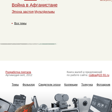
Война в Афганистане
Эпоха застоя
Мультфильмы
Все темы
Разработка портала
Книга жалоб и предложений
Артимедия веб, 2012
по работе сайта:
rodina@22-91.ru
Темы
Фольклор
Свидетели эпохи
Коллекции
Толкучка
Фотоархив