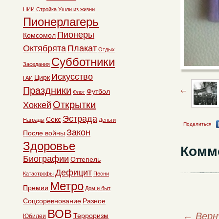
НИИ
Стройка
Ушли из жизни
Пионерлагерь
Пионеры
Комсомол
Октябрята
Плакат
Отдых
Субботники
Заседания
Искусство
Цирк
ГАИ
Праздники
Футбол
Флот
Открытки
Хоккей
Эстрада
Секс
Награды
Деньги
Поделиться
Закон
После войны
Здоровье
Комм
Биографии
Оттепель
Дефицит
Катастрофы
Песни
Метро
Премии
Дом и быт
Соцсоревнование
Разное
ВОВ
←
Верн
Терроризм
Юбилеи