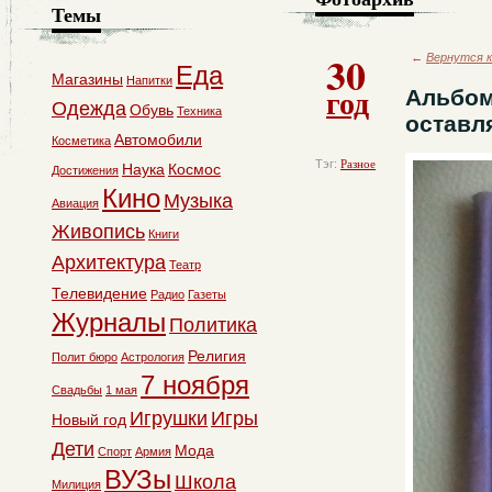
Темы
30
←
Вернутся к
Еда
Магазины
Напитки
год
Альбом
Одежда
Обувь
Техника
оставл
Автомобили
Косметика
Тэг:
Разное
Наука
Космос
Достижения
Кино
Музыка
Авиация
Живопись
Книги
Архитектура
Театр
Телевидение
Радио
Газеты
Журналы
Политика
Религия
Полит бюро
Астрология
7 ноября
Свадьбы
1 мая
Игрушки
Игры
Новый год
Дети
Мода
Спорт
Армия
ВУЗы
Школа
Милиция