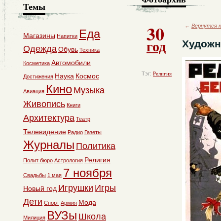
Темы
30
←
Вернутся к
Еда
Магазины
Напитки
год
Художн
Одежда
Обувь
Техника
Автомобили
Косметика
Тэг:
Религия
Наука
Космос
Достижения
Кино
Музыка
Авиация
Живопись
Книги
Архитектура
Театр
Телевидение
Радио
Газеты
Журналы
Политика
Религия
Полит бюро
Астрология
7 ноября
Свадьбы
1 мая
Игрушки
Игры
Новый год
Дети
Мода
Спорт
Армия
ВУЗы
Школа
Милиция