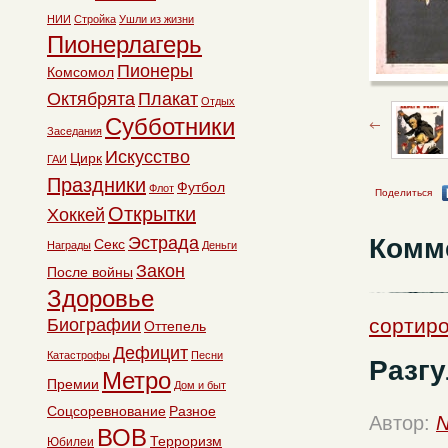
НИИ
Стройка
Ушли из жизни
Пионерлагерь
Пионеры
Комсомол
Октябрята
Плакат
Отдых
Субботники
Заседания
Искусство
Цирк
ГАИ
Праздники
Футбол
Флот
Поделиться
Открытки
Хоккей
Комм
Эстрада
Секс
Награды
Деньги
Закон
После войны
Здоровье
сортиро
Биографии
Оттепель
Дефицит
Катастрофы
Песни
Разг
Метро
Премии
Дом и быт
Соцсоревнование
Разное
Автор:
N
ВОВ
Терроризм
Юбилеи