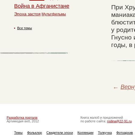
Война в Афганистане
При Хру
маниака
Эпоха застоя
Мультфильмы
блюстит
Все темы
у родит
Гнусно 
годы, в
←
Верн
Разработка портала
Книга жалоб и предложений
Артимедия веб, 2012
по работе сайта:
rodina@22-91.ru
Темы
Фольклор
Свидетели эпохи
Коллекции
Толкучка
Фотоархив