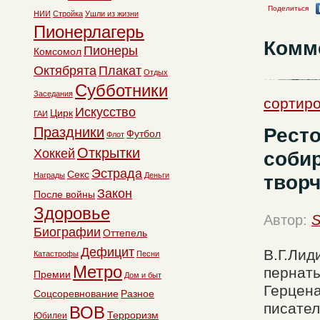
Поделиться
НИИ
Стройка
Ушли из жизни
Пионерлагерь
Комм
Пионеры
Комсомол
Октябрята
Плакат
Отдых
Субботники
Заседания
сортиро
Искусство
Цирк
ГАИ
Ресто
Праздники
Футбол
Флот
Открытки
Хоккей
собир
Эстрада
Секс
Награды
Деньги
творч
Закон
После войны
Здоровье
Автор:
S
Биографии
Оттепель
Дефицит
В.Г.Лид
Катастрофы
Песни
Метро
пернаты
Премии
Дом и быт
Герцена
Соцсоревнование
Разное
писател
ВОВ
Терроризм
Юбилеи