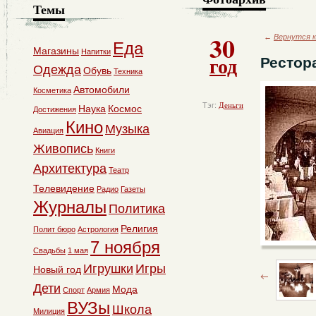
Темы
30
←
Вернутся к
Еда
Магазины
Напитки
год
Рестор
Одежда
Обувь
Техника
Автомобили
Косметика
Тэг:
Деньги
Наука
Космос
Достижения
Кино
Музыка
Авиация
Живопись
Книги
Архитектура
Театр
Телевидение
Радио
Газеты
Журналы
Политика
Религия
Полит бюро
Астрология
7 ноября
Свадьбы
1 мая
Игрушки
Игры
Новый год
Дети
Мода
Спорт
Армия
ВУЗы
Школа
Милиция