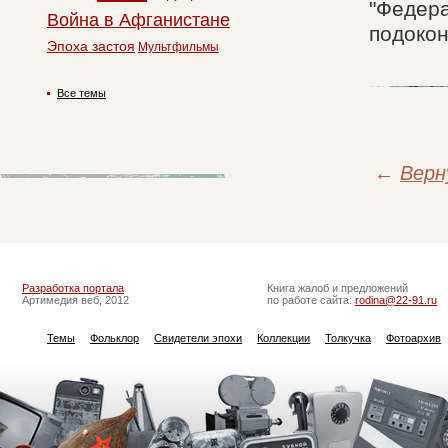
"Федера
Война в Афганистане
подокон
Эпоха застоя
Мультфильмы
Все темы
←
Верн
Разработка портала
Книга жалоб и предложений
Артимедия веб, 2012
по работе сайта:
rodina@22-91.ru
Темы
Фольклор
Свидетели эпохи
Коллекции
Толкучка
Фотоархив