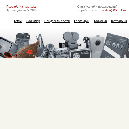
Разработка портала
Книга жалоб и предложений
Артимедия веб, 2012
по работе сайта:
rodina@22-91.ru
Темы
Фольклор
Свидетели эпохи
Коллекции
Толкучка
Фотоархив