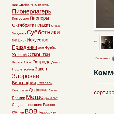
НИИ
Стройка
Ушли из жизни
Пионерлагерь
Пионеры
Комсомол
Октябрята
Плакат
Отдых
Субботники
Заседания
Искусство
Цирк
ГАИ
Праздники
Футбол
Флот
Открытки
Хоккей
Поделиться
Эстрада
Секс
Награды
Деньги
Закон
После войны
Комм
Здоровье
Биографии
Оттепель
Дефицит
Катастрофы
Песни
сортиро
Метро
Премии
Дом и быт
Соцсоревнование
Разное
ВОВ
Терроризм
Юбилеи