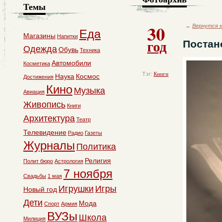
Темы
30
←
Вернутся к
Еда
Магазины
Напитки
год
Постан
Одежда
Обувь
Техника
Автомобили
Косметика
Тэг:
Книги
Наука
Космос
Достижения
Кино
Музыка
Авиация
Живопись
Книги
Архитектура
Театр
Телевидение
Радио
Газеты
Журналы
Политика
Религия
Полит бюро
Астрология
7 ноября
Свадьбы
1 мая
Игрушки
Игры
Новый год
Дети
Мода
Спорт
Армия
ВУЗы
Школа
Милиция