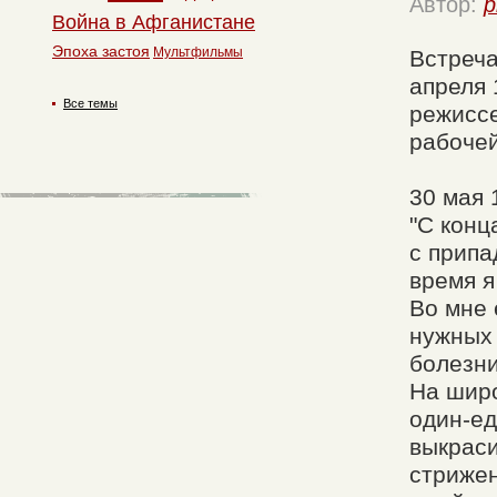
Автор:
p
Война в Афганистане
Эпоха застоя
Мультфильмы
Встреча
апреля 
Все темы
режиссе
рабочей
30 мая 
"С конц
с припа
время я
Во мне 
нужных 
болезни
На широ
один-ед
выкраси
стрижен