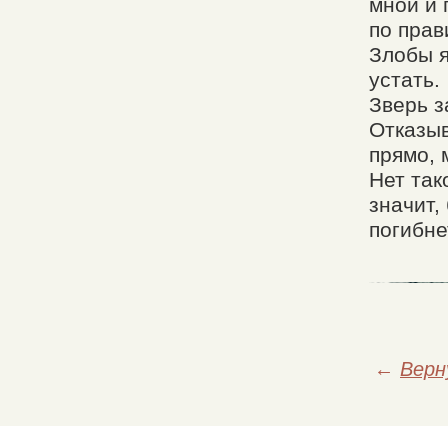
мной и 
по прав
Злобы я
устать.
Зверь з
Отказыв
прямо,
Нет так
значит,
погибнет
←
Верн