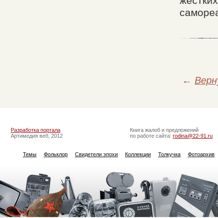
жестких
саморе
←
Верн
Разработка портала
Книга жалоб и предложений
Артимедия веб, 2012
по работе сайта:
rodina@22-91.ru
Темы
Фольклор
Свидетели эпохи
Коллекции
Толкучка
Фотоархив