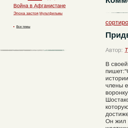
Комм
Война в Афганистане
Эпоха застоя
Мультфильмы
сортиро
Все темы
Прид
Автор:
T
В своей
пишет:"
истории
члены е
воронку
Шостако
котору
достиже
Он жил 