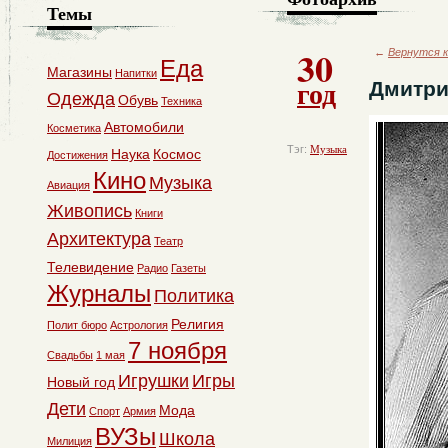
Темы
30
←
Вернутся к
Еда
Магазины
Напитки
год
Дмитри
Одежда
Обувь
Техника
Автомобили
Косметика
Тэг:
Музыка
Наука
Космос
Достижения
Кино
Музыка
Авиация
Живопись
Книги
Архитектура
Театр
Телевидение
Радио
Газеты
Журналы
Политика
Религия
Полит бюро
Астрология
7 ноября
Свадьбы
1 мая
Игрушки
Игры
Новый год
Дети
Мода
Спорт
Армия
ВУЗы
Школа
Милиция