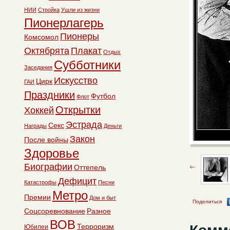
НИИ
Стройка
Ушли из жизни
Пионерлагерь
Пионеры
Комсомол
Октябрята
Плакат
Отдых
Субботники
Заседания
Искусство
Цирк
ГАИ
Праздники
Футбол
Флот
Открытки
Хоккей
Эстрада
Секс
Награды
Деньги
Закон
После войны
Здоровье
Биографии
Оттепель
Дефицит
Катастрофы
Песни
Метро
Премии
Дом и быт
Поделиться
Соцсоревнование
Разное
ВОВ
Терроризм
Юбилеи