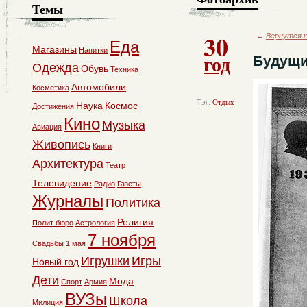
Темы
30
←
Вернутся к
Еда
Магазины
Напитки
год
Будущи
Одежда
Обувь
Техника
Автомобили
Косметика
Тэг:
Отдых
Наука
Космос
Достижения
Кино
Музыка
Авиация
Живопись
Книги
Архитектура
Театр
Телевидение
Радио
Газеты
Журналы
Политика
Религия
Полит бюро
Астрология
7 ноября
Свадьбы
1 мая
Игрушки
Игры
Новый год
Дети
Мода
Спорт
Армия
ВУЗы
Школа
Милиция