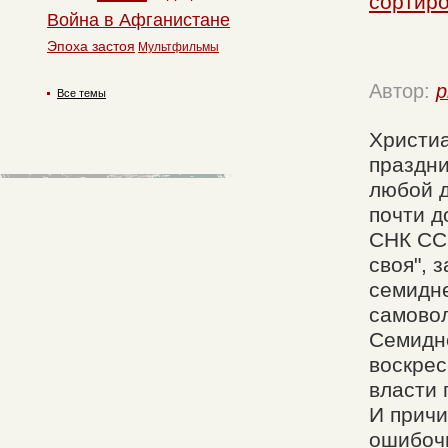
сортиро
Война в Афганистане
Эпоха застоя
Мультфильмы
Автор:
p
Все темы
Христи
праздни
любой д
почти д
СНК ССС
своя", 
семидн
самовол
Семидне
воскрес
власти 
И причи
ошибочн