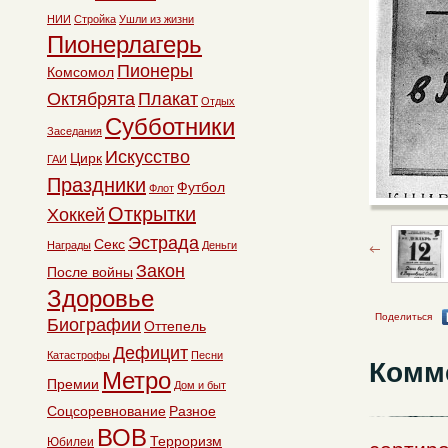
НИИ
Стройка
Ушли из жизни
Пионерлагерь
Пионеры
Комсомол
Октябрята
Плакат
Отдых
Субботники
Заседания
Искусство
Цирк
ГАИ
Праздники
Футбол
Флот
Открытки
Хоккей
Эстрада
Секс
Награды
Деньги
Закон
После войны
Здоровье
Поделиться
Биографии
Оттепель
Дефицит
Катастрофы
Песни
Комм
Метро
Премии
Дом и быт
Соцсоревнование
Разное
ВОВ
Терроризм
Юбилеи