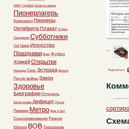
НИИ
Стройка
Ушли из жизни
Пионерлагерь
Пионеры
Комсомол
Октябрята
Плакат
Отдых
Субботники
Заседания
Искусство
Цирк
ГАИ
Праздники
Футбол
Флот
Открытки
Хоккей
Эстрада
Секс
Поделиться
Награды
Деньги
Закон
После войны
Комм
Здоровье
Биографии
Оттепель
Дефицит
Катастрофы
Песни
сортиро
Метро
Премии
Дом и быт
Соцсоревнование
Разное
Схема
ВОВ
Терроризм
Юбилеи