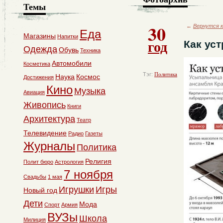
Темы
30
←
Вернутся к
Еда
Магазины
Напитки
год
Как ус
Одежда
Обувь
Техника
Автомобили
Косметика
Тэг:
Политика
Наука
Космос
Достижения
Кино
Музыка
Авиация
Живопись
Книги
Архитектура
Театр
Телевидение
Радио
Газеты
Журналы
Политика
Религия
Полит бюро
Астрология
7 ноября
Свадьбы
1 мая
Игрушки
Игры
Новый год
Дети
Мода
Спорт
Армия
ВУЗы
Школа
Милиция