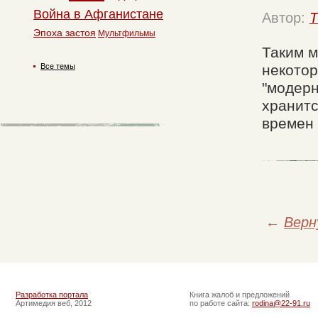
Война в Афганистане
Автор:
T
Эпоха застоя
Мультфильмы
Таким м
Все темы
некото
"модерн
хранитс
времен 
←
Верн
Разработка портала
Книга жалоб и предложений
Артимедия веб, 2012
по работе сайта:
rodina@22-91.ru