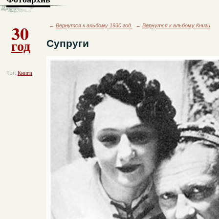
30
←
Вернутся к альбому 1930 год
←
Вернутся к альбому Книги
год
Супруги
Тэг:
Книги