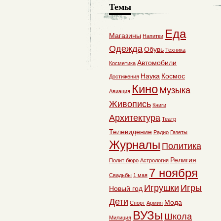
Темы
Еда
Магазины
Напитки
Одежда
Обувь
Техника
Автомобили
Косметика
Наука
Космос
Достижения
Кино
Музыка
Авиация
Живопись
Книги
Архитектура
Театр
Телевидение
Радио
Газеты
Журналы
Политика
Религия
Полит бюро
Астрология
7 ноября
Свадьбы
1 мая
Игрушки
Игры
Новый год
Дети
Мода
Спорт
Армия
ВУЗы
Школа
Милиция