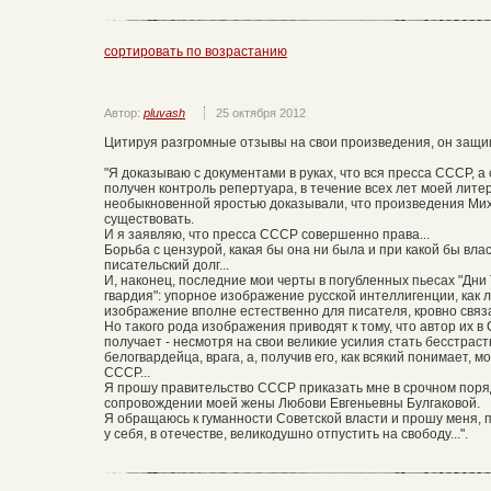
сортировать по возрастанию
Автор:
pluvash
25 октября 2012
Цитируя разгромные отзывы на свои произведения, он защи
"Я доказываю с документами в руках, что вся пресса СССР, а
получен контроль репертуара, в течение всех лет моей лит
необыкновенной яростью доказывали, что произведения Мих
существовать.
И я заявляю, что пресса СССР совершенно права...
Борьба с цензурой, какая бы она ни была и при какой бы вла
писательский долг...
И, наконец, последние мои черты в погубленных пьесах "Дни 
гвардия": упорное изображение русской интеллигенции, как 
изображение вполне естественно для писателя, кровно связ
Но такого рода изображения приводят к тому, что автор их в
получает - несмотря на свои великие усилия стать бесстрас
белогвардейца, врага, а, получив его, как всякий понимает, 
СССР...
Я прошу правительство СССР приказать мне в срочном поря
сопровождении моей жены Любови Евгеньевны Булгаковой.
Я обращаюсь к гуманности Советской власти и прошу меня, 
у себя, в отечестве, великодушно отпустить на свободу...".