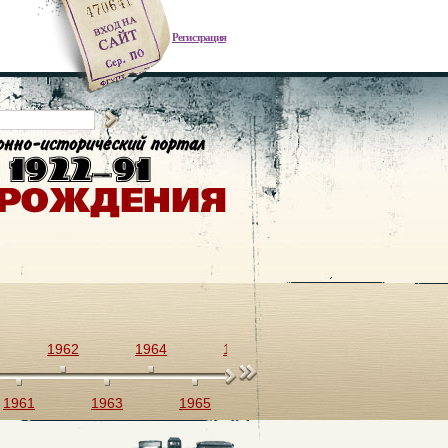
Регистрация
1962
1964
1966
1968
1970
1961
1963
1965
1967
1969