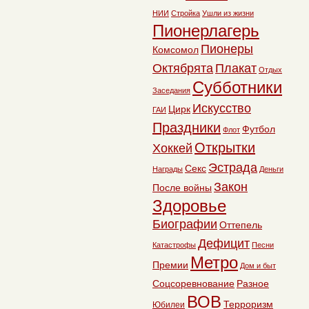
НИИ
Стройка
Ушли из жизни
Пионерлагерь
Пионеры
Комсомол
Октябрята
Плакат
Отдых
Субботники
Заседания
Искусство
Цирк
ГАИ
Праздники
Футбол
Флот
Открытки
Хоккей
Эстрада
Секс
Награды
Деньги
Закон
После войны
Здоровье
Биографии
Оттепель
Дефицит
Катастрофы
Песни
Метро
Премии
Дом и быт
Соцсоревнование
Разное
ВОВ
Терроризм
Юбилеи