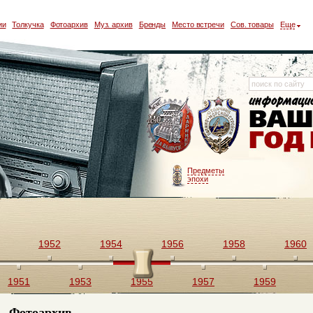
ии
Толкучка
Фотоархив
Муз. архив
Бренды
Место встречи
Сов. товары
Еще
Предметы
эпохи
1952
1954
1956
1958
1960
1951
1953
1955
1957
1959
Фотоархив