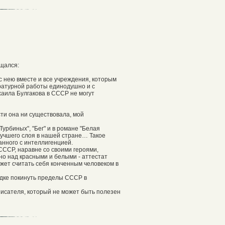
щался:
 с нею вместе и все учреждения, которым
ературной работы единодушно и с
аила Булгакова в СССР не могут
сти она ни существовала, мой
Турбиных", "Бег" и в романе "Белая
лучшего слоя в нашей стране… Такое
анного с интеллигенцией.
 СССР, наравне со своими героями,
тно над красными и белыми - аттестат
может считать себя конченным человеком в
дке покинуть пределы СССР в
писателя, который не может быть полезен