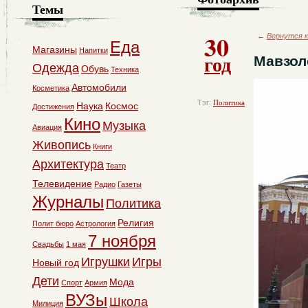
Темы
30
←
Вернутся к
Еда
Магазины
Напитки
год
Мавзол
Одежда
Обувь
Техника
Автомобили
Косметика
Тэг:
Политика
Наука
Космос
Достижения
Кино
Музыка
Авиация
Живопись
Книги
Архитектура
Театр
Телевидение
Радио
Газеты
Журналы
Политика
Религия
Полит бюро
Астрология
7 ноября
Свадьбы
1 мая
Игрушки
Игры
Новый год
Дети
Мода
Спорт
Армия
ВУЗы
Школа
Милиция