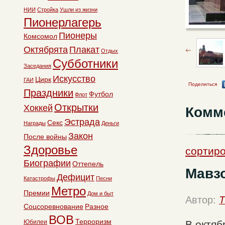
НИИ
Стройка
Ушли из жизни
Пионерлагерь
Пионеры
Комсомол
Октябрята
Плакат
Отдых
Субботники
Заседания
Искусство
Цирк
ГАИ
Поделиться
Праздники
Футбол
Флот
Открытки
Хоккей
Комм
Эстрада
Секс
Награды
Деньги
Закон
После войны
Здоровье
сортиро
Биографии
Оттепель
Мавзо
Дефицит
Катастрофы
Песни
Метро
Премии
Дом и быт
Автор:
T
Соцсоревнование
Разное
ВОВ
Терроризм
Юбилеи
В октяб