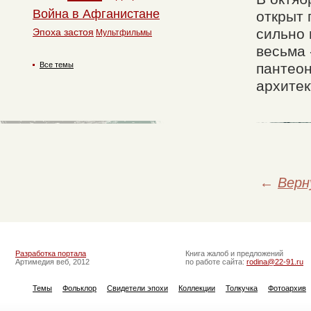
Война в Афганистане
открыт 
сильно 
Эпоха застоя
Мультфильмы
весьма 
Все темы
пантео
архитек
←
Верн
Разработка портала
Книга жалоб и предложений
Артимедия веб, 2012
по работе сайта:
rodina@22-91.ru
Темы
Фольклор
Свидетели эпохи
Коллекции
Толкучка
Фотоархив