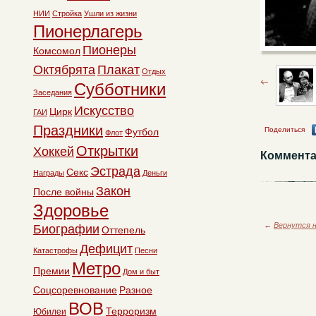
НИИ
Стройка
Ушли из жизни
Пионерлагерь
Пионеры
Комсомол
Октябрята
Плакат
Отдых
Субботники
Заседания
Искусство
Цирк
ГАИ
Праздники
Поделиться
Футбол
Флот
Открытки
Хоккей
Коммента
Эстрада
Секс
Награды
Деньги
Закон
После войны
Здоровье
←
Вернутся н
Биографии
Оттепель
Дефицит
Катастрофы
Песни
Метро
Премии
Дом и быт
Соцсоревнование
Разное
ВОВ
Терроризм
Юбилеи