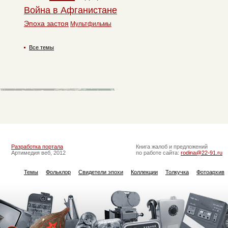
Война в Афганистане
Эпоха застоя
Мультфильмы
Все темы
Разработка портала
Книга жалоб и предложений
Артимедия веб, 2012
по работе сайта:
rodina@22-91.ru
Темы
Фольклор
Свидетели эпохи
Коллекции
Толкучка
Фотоархив