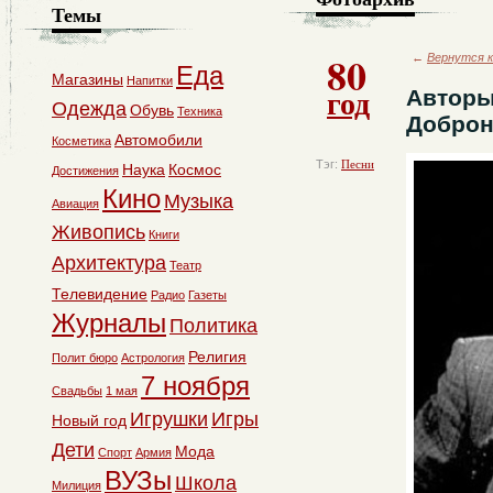
Темы
80
←
Вернутся к
Еда
Магазины
Напитки
год
Авторы
Одежда
Обувь
Техника
Доброн
Автомобили
Косметика
Тэг:
Песни
Наука
Космос
Достижения
Кино
Музыка
Авиация
Живопись
Книги
Архитектура
Театр
Телевидение
Радио
Газеты
Журналы
Политика
Религия
Полит бюро
Астрология
7 ноября
Свадьбы
1 мая
Игрушки
Игры
Новый год
Дети
Мода
Спорт
Армия
ВУЗы
Школа
Милиция