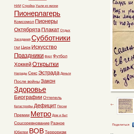
НИИ
Стройка
Ушли из жизни
Пионерлагерь
Пионеры
Комсомол
Октябрята
Плакат
Отдых
Субботники
Заседания
Искусство
Цирк
ГАИ
Праздники
Футбол
Флот
Открытки
Хоккей
Эстрада
Секс
Награды
Деньги
Закон
После войны
Здоровье
Биографии
Оттепель
Дефицит
Катастрофы
Песни
Метро
Премии
Дом и быт
Соцсоревнование
Разное
Поделиться
ВОВ
Терроризм
Юбилеи