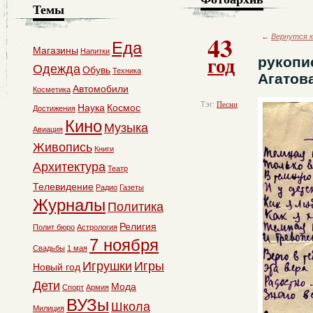
Темы
43
←
Вернутся к
Еда
Магазины
Напитки
год
рукопи
Одежда
Обувь
Техника
Агатов
Автомобили
Косметика
Тэг:
Песни
Наука
Космос
Достижения
Кино
Музыка
Авиация
Живопись
Книги
Архитектура
Театр
Телевидение
Радио
Газеты
Журналы
Политика
Религия
Полит бюро
Астрология
7 ноября
Свадьбы
1 мая
Игрушки
Игры
Новый год
Дети
Мода
Спорт
Армия
ВУЗы
Школа
Милиция