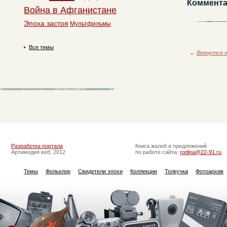
Коммента
Война в Афганистане
Эпоха застоя
Мультфильмы
Все темы
←
Вернутся н
Разработка портала
Книга жалоб и предложений
Артимедия веб, 2012
по работе сайта:
rodina@22-91.ru
Темы
Фольклор
Свидетели эпохи
Коллекции
Толкучка
Фотоархив