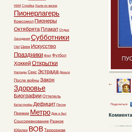
НИИ
Стройка
Ушли из жизни
Пионерлагерь
Пионеры
Комсомол
Октябрята
Плакат
Отдых
Субботники
Заседания
Искусство
Цирк
ГАИ
Праздники
Футбол
Флот
Открытки
Хоккей
Эстрада
Секс
Награды
Деньги
Закон
После войны
Здоровье
Биографии
Оттепель
Дефицит
Поделиться
Катастрофы
Песни
Метро
Премии
Дом и быт
Коммента
Соцсоревнование
Разное
ВОВ
Терроризм
Юбилеи