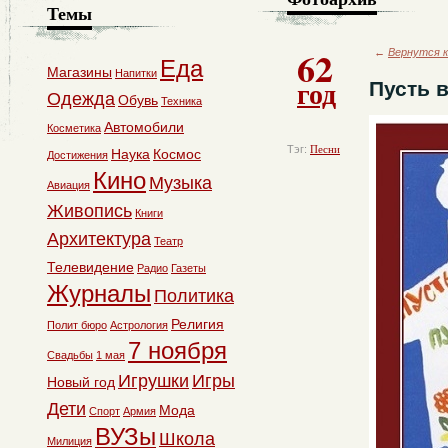
Темы
62
←
Вернутся к
Еда
Магазины
Напитки
год
Пусть в
Одежда
Обувь
Техника
Автомобили
Косметика
Тэг:
Песни
Наука
Космос
Достижения
Кино
Музыка
Авиация
Живопись
Книги
Архитектура
Театр
Телевидение
Радио
Газеты
Журналы
Политика
Религия
Полит бюро
Астрология
7 ноября
Свадьбы
1 мая
Игрушки
Игры
Новый год
Дети
Мода
Спорт
Армия
ВУЗы
Школа
Милиция