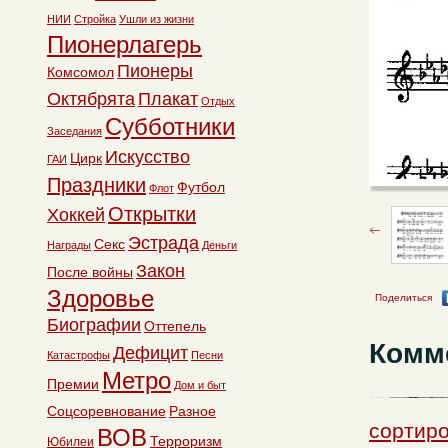
НИИ
Стройка
Ушли из жизни
Пионерлагерь
Пионеры
Комсомол
Октябрята
Плакат
Отдых
Субботники
Заседания
Искусство
Цирк
ГАИ
Праздники
Футбол
Флот
Открытки
Хоккей
Эстрада
Секс
Награды
Деньги
Закон
После войны
Здоровье
Поделиться
Биографии
Оттепель
Комм
Дефицит
Катастрофы
Песни
Метро
Премии
Дом и быт
Соцсоревнование
Разное
сортиро
ВОВ
Терроризм
Юбилеи