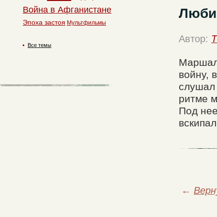
Война в Афганистане
Люби
Эпоха застоя
Мультфильмы
Автор:
T
Все темы
Маршал 
войну, 
слушал 
ритме м
Под нее
вскипал
←
Верн