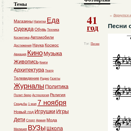
Темы
41
←
Вернутся к
Еда
Магазины
Напитки
год
Песни 
Одежда
Обувь
Техника
Автомобили
Косметика
Тэг:
Песни
Наука
Космос
Достижения
Кино
Музыка
Авиация
Живопись
Книги
Архитектура
Театр
Телевидение
Радио
Газеты
Журналы
Политика
Религия
Полит бюро
Астрология
7 ноября
Свадьбы
1 мая
Игрушки
Игры
Новый год
Дети
Мода
Спорт
Армия
ВУЗы
Школа
Милиция