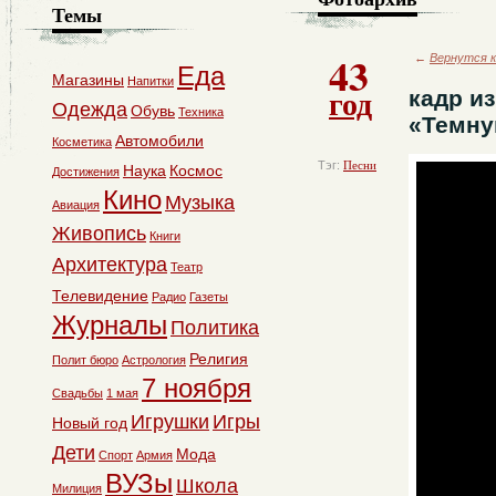
Темы
43
←
Вернутся к
Еда
Магазины
Напитки
год
кадр и
Одежда
Обувь
Техника
«Темну
Автомобили
Косметика
Тэг:
Песни
Наука
Космос
Достижения
Кино
Музыка
Авиация
Живопись
Книги
Архитектура
Театр
Телевидение
Радио
Газеты
Журналы
Политика
Религия
Полит бюро
Астрология
7 ноября
Свадьбы
1 мая
Игрушки
Игры
Новый год
Дети
Мода
Спорт
Армия
ВУЗы
Школа
Милиция