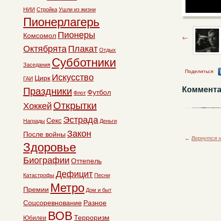
НИИ
Стройка
Ушли из жизни
Пионерлагерь
Пионеры
Комсомол
Октябрята
Плакат
Отдых
Субботники
Заседания
Поделиться
Искусство
Цирк
ГАИ
Коммента
Праздники
Футбол
Флот
Открытки
Хоккей
Эстрада
Секс
Награды
Деньги
Закон
После войны
←
Вернутся н
Здоровье
Биографии
Оттепель
Дефицит
Катастрофы
Песни
Метро
Премии
Дом и быт
Соцсоревнование
Разное
ВОВ
Терроризм
Юбилеи