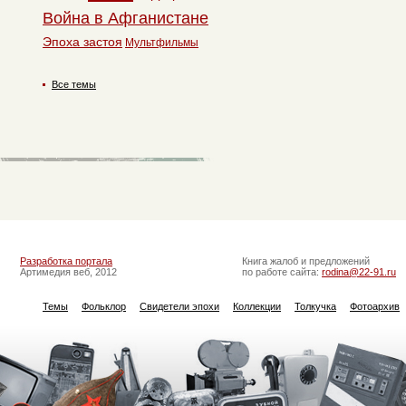
Война в Афганистане
Эпоха застоя
Мультфильмы
Все темы
Разработка портала
Книга жалоб и предложений
Артимедия веб, 2012
по работе сайта:
rodina@22-91.ru
Темы
Фольклор
Свидетели эпохи
Коллекции
Толкучка
Фотоархив