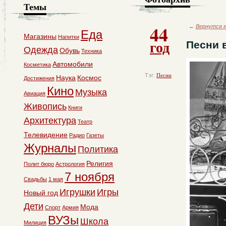
Темы
44
←
Вернутся к
Еда
Магазины
Напитки
год
Песни 
Одежда
Обувь
Техника
Автомобили
Косметика
Тэг:
Песни
Наука
Космос
Достижения
Кино
Музыка
Авиация
Живопись
Книги
Архитектура
Театр
Телевидение
Радио
Газеты
Журналы
Политика
Религия
Полит бюро
Астрология
7 ноября
Свадьбы
1 мая
Игрушки
Игры
Новый год
Дети
Мода
Спорт
Армия
ВУЗы
Школа
Милиция