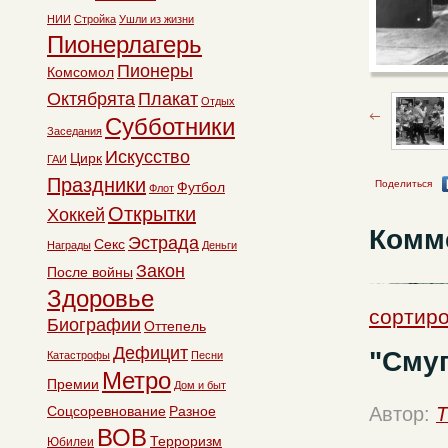
НИИ
Стройка
Ушли из жизни
Пионерлагерь
Пионеры
Комсомол
Октябрята
Плакат
Отдых
Субботники
Заседания
Искусство
Цирк
ГАИ
Праздники
Поделиться
Футбол
Флот
Открытки
Хоккей
Комм
Эстрада
Секс
Награды
Деньги
Закон
После войны
Здоровье
сортиро
Биографии
Оттепель
Дефицит
"Сму
Катастрофы
Песни
Метро
Премии
Дом и быт
Соцсоревнование
Разное
Автор:
T
ВОВ
Терроризм
Юбилеи