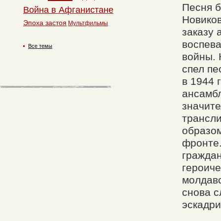
Песня б
Война в Афганистане
Новиков
Эпоха застоя
Мультфильмы
заказу 
воспева
Все темы
войны. 
спел пе
в 1944 
ансамбл
значите
трансли
образом
фронте.
граждан
героиче
молдавс
снова с
эскадри