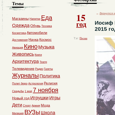
Темы
15
←
Вернутся к
Еда
Магазины
Напитки
год
Иосиф 
Одежда
Обувь
Техника
2015 го
Автомобили
Косметика
Тэг:
Песни
Наука
Космос
Достижения
Кино
Музыка
Авиация
Живопись
Книги
Архитектура
Театр
Телевидение
Радио
Газеты
Журналы
Политика
Религия
Полит бюро
Астрология
7 ноября
Свадьбы
1 мая
Игрушки
Игры
Новый год
Дети
Мода
Спорт
Армия
ВУЗы
Школа
Милиция