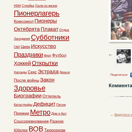
НИИ
Стройка
Ушли из жизни
Пионерлагерь
Пионеры
Комсомол
Октябрята
Плакат
Отдых
Субботники
Заседания
Искусство
Цирк
ГАИ
Праздники
Футбол
Флот
Открытки
Хоккей
Эстрада
Секс
Награды
Деньги
Поделиться
Закон
После войны
Коммента
Здоровье
Биографии
Оттепель
Дефицит
Катастрофы
Песни
Метро
Премии
Дом и быт
←
Вернутся н
Соцсоревнование
Разное
ВОВ
Терроризм
Юбилеи