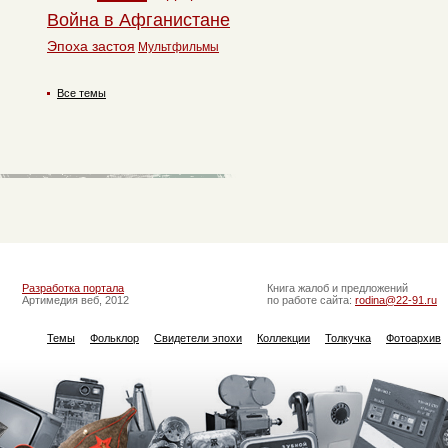
Война в Афганистане
Эпоха застоя
Мультфильмы
Все темы
Разработка портала
Книга жалоб и предложений
Артимедия веб, 2012
по работе сайта:
rodina@22-91.ru
Темы
Фольклор
Свидетели эпохи
Коллекции
Толкучка
Фотоархив