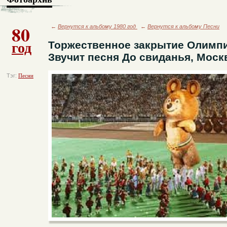
80
←
Вернутся к альбому 1980 год
←
Вернутся к альбому Песни
год
Торжественное закрытие Олимпи
Звучит песня До свиданья, Моск
Тэг:
Песни