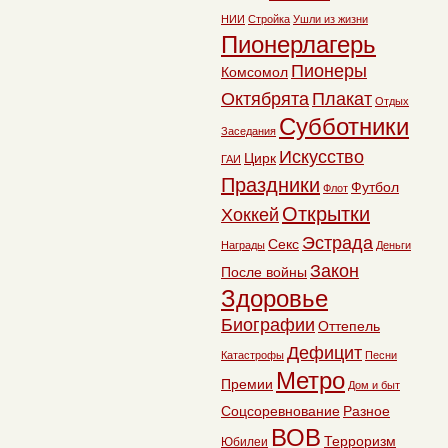
НИИ
Стройка
Ушли из жизни
Пионерлагерь
Пионеры
Комсомол
Октябрята
Плакат
Отдых
Субботники
Заседания
Искусство
Цирк
ГАИ
Праздники
Футбол
Флот
Открытки
Хоккей
Эстрада
Секс
Награды
Деньги
Закон
После войны
Здоровье
Биографии
Оттепель
Дефицит
Катастрофы
Песни
Метро
Премии
Дом и быт
Соцсоревнование
Разное
ВОВ
Терроризм
Юбилеи