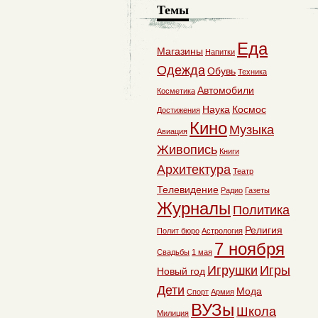
Темы
Еда
Магазины
Напитки
Одежда
Обувь
Техника
Автомобили
Косметика
Наука
Космос
Достижения
Кино
Музыка
Авиация
Живопись
Книги
Архитектура
Театр
Телевидение
Радио
Газеты
Журналы
Политика
Религия
Полит бюро
Астрология
7 ноября
Свадьбы
1 мая
Игрушки
Игры
Новый год
Дети
Мода
Спорт
Армия
ВУЗы
Школа
Милиция