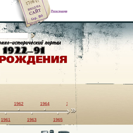
Регистрация
1962
1964
1966
1968
1970
1961
1963
1965
1967
1969