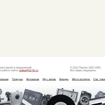
нига жалоб и предложений
© 2012 Портал 1922-1991.
о работе сайта:
rodina@22-91.ru
Все права защищены.
ллекции
Толкучка
Фотоархив
Муз. архив
Бренды
Место встречи
Сов. тов