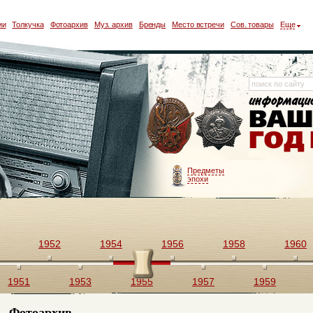
ии
Толкучка
Фотоархив
Муз. архив
Бренды
Место встречи
Сов. товары
Еще
Предметы
эпохи
1952
1954
1956
1958
1960
1951
1953
1955
1957
1959
Фотоархив