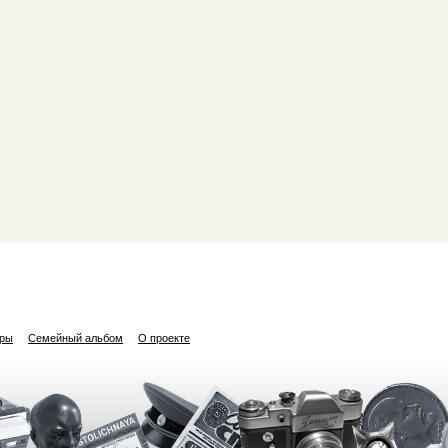
ары
Семейный альбом
О проекте