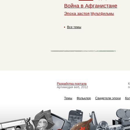
Война в Афганистане
Эпоха застоя
Мультфильмы
Все темы
Разработка портала
К
Артимедия веб, 2012
п
Темы
Фольклор
Свидетели эпохи
Ко