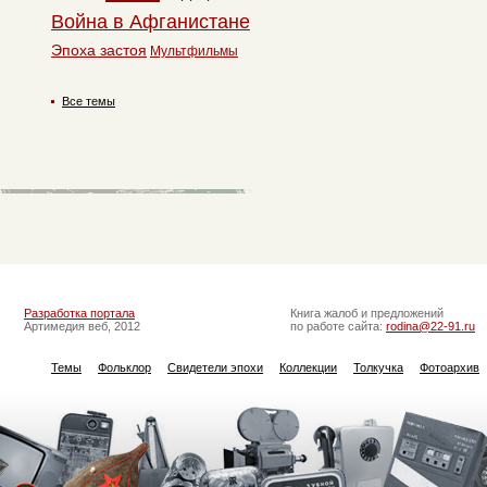
Война в Афганистане
Эпоха застоя
Мультфильмы
Все темы
Разработка портала
Книга жалоб и предложений
Артимедия веб, 2012
по работе сайта:
rodina@22-91.ru
Темы
Фольклор
Свидетели эпохи
Коллекции
Толкучка
Фотоархив