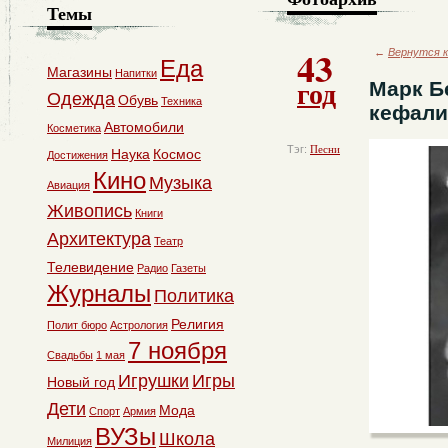
Темы
43
←
Вернутся к
Еда
Магазины
Напитки
год
Марк Б
Одежда
Обувь
Техника
кефали
Автомобили
Косметика
Тэг:
Песни
Наука
Космос
Достижения
Кино
Музыка
Авиация
Живопись
Книги
Архитектура
Театр
Телевидение
Радио
Газеты
Журналы
Политика
Религия
Полит бюро
Астрология
7 ноября
Свадьбы
1 мая
Игрушки
Игры
Новый год
Дети
Мода
Спорт
Армия
ВУЗы
Школа
Милиция