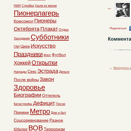
НИИ
Стройка
Ушли из жизни
Пионерлагерь
Пионеры
Комсомол
Октябрята
Плакат
Поделиться
Отдых
Субботники
Заседания
Коммента
Искусство
Цирк
ГАИ
Праздники
Футбол
Флот
Открытки
Хоккей
←
Вернутся н
Эстрада
Секс
Награды
Деньги
Закон
После войны
Здоровье
Биографии
Оттепель
Дефицит
Катастрофы
Песни
Метро
Премии
Дом и быт
Соцсоревнование
Разное
ВОВ
Терроризм
Юбилеи