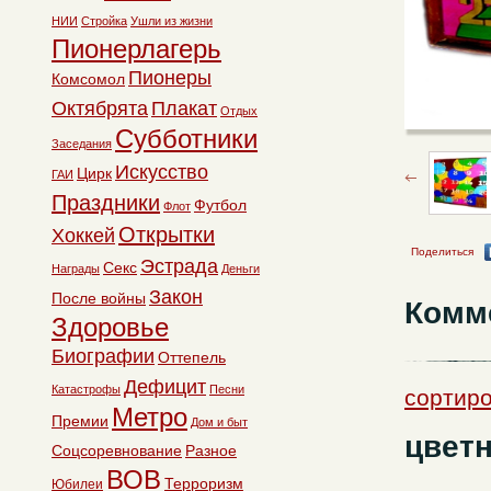
НИИ
Стройка
Ушли из жизни
Пионерлагерь
Пионеры
Комсомол
Октябрята
Плакат
Отдых
Субботники
Заседания
Искусство
Цирк
ГАИ
Праздники
Футбол
Флот
Открытки
Хоккей
Поделиться
Эстрада
Секс
Награды
Деньги
Закон
После войны
Комм
Здоровье
Биографии
Оттепель
Дефицит
Катастрофы
Песни
сортиро
Метро
Премии
Дом и быт
цвет
Соцсоревнование
Разное
ВОВ
Терроризм
Юбилеи