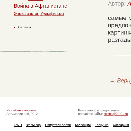
Автор:
A
Война в Афганистане
Эпоха застоя
Мультфильмы
самые 
предпоч
Все темы
картинк
разгады
←
Верн
Разработка портала
Книга жалоб и предложений
Артимедия веб, 2012
по работе сайта:
rodina@22-91.ru
Темы
Фольклор
Свидетели эпохи
Коллекции
Толкучка
Фотоархив