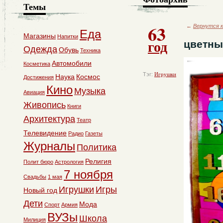
Темы
63
←
Вернутся к
Еда
Магазины
Напитки
год
цветны
Одежда
Обувь
Техника
Автомобили
Косметика
Тэг:
Игрушки
Наука
Космос
Достижения
Кино
Музыка
Авиация
Живопись
Книги
Архитектура
Театр
Телевидение
Радио
Газеты
Журналы
Политика
Религия
Полит бюро
Астрология
7 ноября
Свадьбы
1 мая
Игрушки
Игры
Новый год
Дети
Мода
Спорт
Армия
ВУЗы
Школа
Милиция