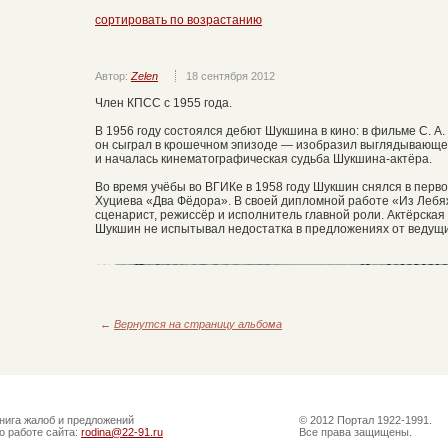
сортировать по возрастанию
Автор:
Zelen
18 сентября 2012
Член КПСС с 1955 года.
В 1956 году состоялся дебют Шукшина в кино: в фильме С. А.
он сыграл в крошечном эпизоде — изобразил выглядывающего
и началась кинематографическая судьба Шукшина-актёра.
Во время учёбы во ВГИКе в 1958 году Шукшин снялся в перво
Хуциева «Два Фёдора». В своей дипломной работе «Из Леб
сценарист, режиссёр и исполнитель главной роли. Актёрская
Шукшин не испытывал недостатка в предложениях от ведущ
←
Вернутся на страницу альбома
нига жалоб и предложений
© 2012 Портал 1922-1991.
о работе сайта:
rodina@22-91.ru
Все права защищены.