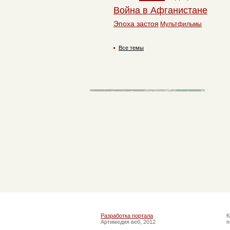
Война в Афганистане
Эпоха застоя
Мультфильмы
Все темы
Разработка портала
К
Артимедия веб, 2012
п