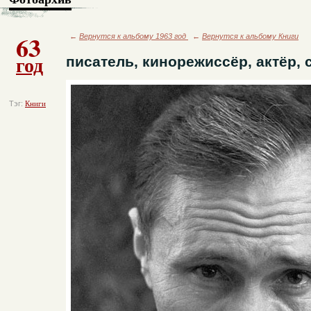
63
←
Вернутся к альбому 1963 год
←
Вернутся к альбому Книги
год
писатель, кинорежиссёр, актёр, 
Тэг:
Книги