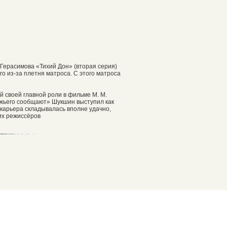
 Герасимова «Тихий Дон» (вторая серия)
 из-за плетня матроса. С этого матроса
й своей главной роли в фильме М. М.
яжьего сообщают» Шукшин выступил как
 карьера складывалась вполне удачно,
их режиссёров