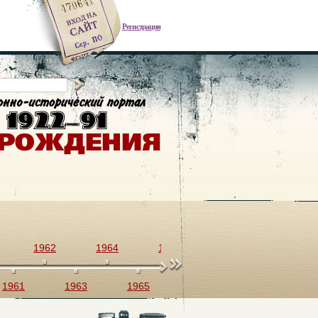
Регистрация
1962
1964
1966
1968
1970
1961
1963
1965
1967
1969