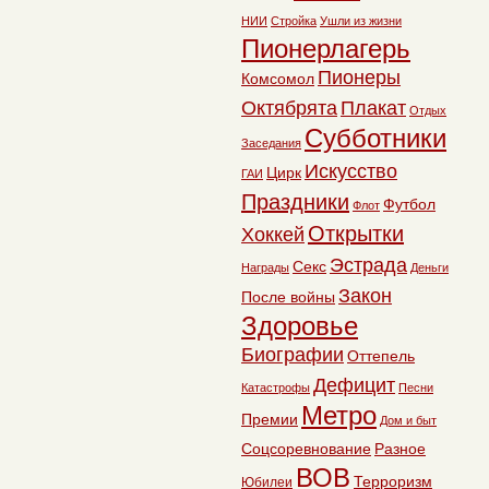
НИИ
Стройка
Ушли из жизни
Пионерлагерь
Пионеры
Комсомол
Октябрята
Плакат
Отдых
Субботники
Заседания
Искусство
Цирк
ГАИ
Праздники
Футбол
Флот
Открытки
Хоккей
Эстрада
Секс
Награды
Деньги
Закон
После войны
Здоровье
Биографии
Оттепель
Дефицит
Катастрофы
Песни
Метро
Премии
Дом и быт
Соцсоревнование
Разное
ВОВ
Терроризм
Юбилеи