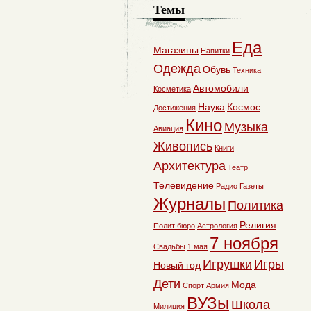
Темы
Еда
Магазины
Напитки
Одежда
Обувь
Техника
Автомобили
Косметика
Наука
Космос
Достижения
Кино
Музыка
Авиация
Живопись
Книги
Архитектура
Театр
Телевидение
Радио
Газеты
Журналы
Политика
Религия
Полит бюро
Астрология
7 ноября
Свадьбы
1 мая
Игрушки
Игры
Новый год
Дети
Мода
Спорт
Армия
ВУЗы
Школа
Милиция