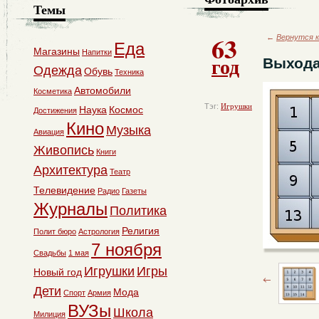
Темы
63
←
Вернутся к
Еда
Магазины
Напитки
год
Выхода
Одежда
Обувь
Техника
Автомобили
Косметика
Тэг:
Игрушки
Наука
Космос
Достижения
Кино
Музыка
Авиация
Живопись
Книги
Архитектура
Театр
Телевидение
Радио
Газеты
Журналы
Политика
Религия
Полит бюро
Астрология
7 ноября
Свадьбы
1 мая
Игрушки
Игры
Новый год
Дети
Мода
Спорт
Армия
ВУЗы
Школа
Милиция