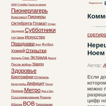
Поделиться
НИИ
Стройка
Ушли из жизни
Пионерлагерь
Комм
Пионеры
Комсомол
Октябрята
Плакат
Отдых
Субботники
Заседания
сортиро
Искусство
Цирк
ГАИ
Праздники
Нере
Футбол
Флот
Открытки
Хоккей
Ноем
Эстрада
Секс
Награды
Деньги
Закон
После войны
Автор:
A
Здоровье
Если до
Биографии
Оттепель
котором
Дефицит
Катастрофы
Песни
можно 
Метро
Премии
Дом и быт
разреши
Соцсоревнование
Разное
цифр на
ВОВ
Терроризм
Юбилеи