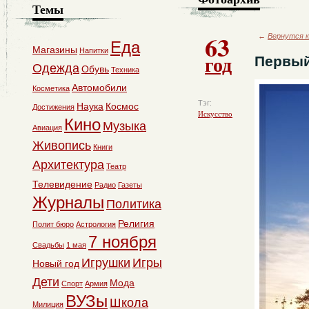
Темы
63
←
Вернутся к
Еда
Магазины
Напитки
год
Первый
Одежда
Обувь
Техника
Автомобили
Косметика
Тэг:
Наука
Космос
Достижения
Искусство
Кино
Музыка
Авиация
Живопись
Книги
Архитектура
Театр
Телевидение
Радио
Газеты
Журналы
Политика
Религия
Полит бюро
Астрология
7 ноября
Свадьбы
1 мая
Игрушки
Игры
Новый год
Дети
Мода
Спорт
Армия
ВУЗы
Школа
Милиция