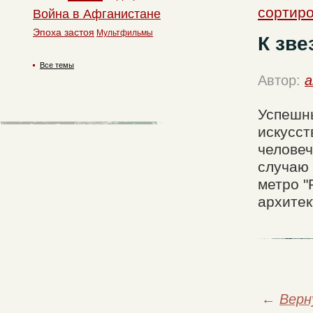
сортиро
Война в Афганистане
Эпоха застоя
Мультфильмы
К зве
Все темы
Автор:
a
Успешны
искусст
человеч
случаю 
метро "
архитек
←
Верн