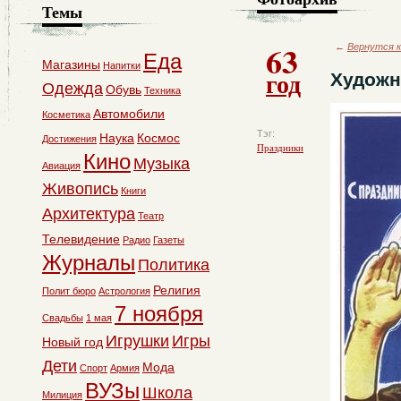
Темы
63
←
Вернутся к
Еда
Магазины
Напитки
год
Художн
Одежда
Обувь
Техника
Автомобили
Косметика
Тэг:
Наука
Космос
Достижения
Праздники
Кино
Музыка
Авиация
Живопись
Книги
Архитектура
Театр
Телевидение
Радио
Газеты
Журналы
Политика
Религия
Полит бюро
Астрология
7 ноября
Свадьбы
1 мая
Игрушки
Игры
Новый год
Дети
Мода
Спорт
Армия
ВУЗы
Школа
Милиция