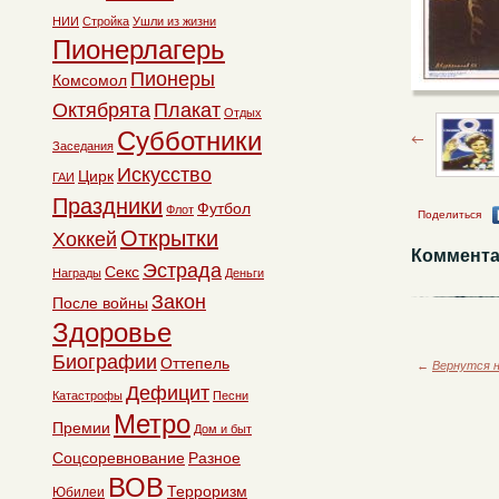
НИИ
Стройка
Ушли из жизни
Пионерлагерь
Пионеры
Комсомол
Октябрята
Плакат
Отдых
Субботники
Заседания
Искусство
Цирк
ГАИ
Праздники
Футбол
Флот
Поделиться
Открытки
Хоккей
Коммента
Эстрада
Секс
Награды
Деньги
Закон
После войны
Здоровье
Биографии
Оттепель
←
Вернутся н
Дефицит
Катастрофы
Песни
Метро
Премии
Дом и быт
Соцсоревнование
Разное
ВОВ
Терроризм
Юбилеи