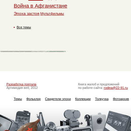
Война в Афганистане
Эпоха застоя
Мультфильмы
Все темы
Разработка портала
Книга жалоб и предложений
Артимедия веб, 2012
по работе сайта:
rodina@22-91.ru
Темы
Фольклор
Свидетели эпохи
Коллекции
Толкучка
Фотоархив