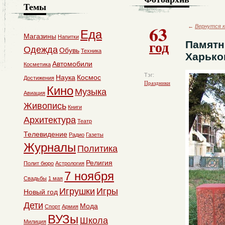
Темы
63
←
Вернутся к
Еда
Магазины
Напитки
год
Памятн
Одежда
Обувь
Техника
Харько
Автомобили
Косметика
Тэг:
Наука
Космос
Достижения
Праздники
Кино
Музыка
Авиация
Живопись
Книги
Архитектура
Театр
Телевидение
Радио
Газеты
Журналы
Политика
Религия
Полит бюро
Астрология
7 ноября
Свадьбы
1 мая
Игрушки
Игры
Новый год
Дети
Мода
Спорт
Армия
ВУЗы
Школа
Милиция