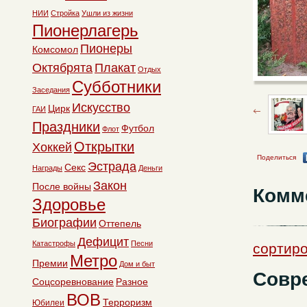
НИИ
Стройка
Ушли из жизни
Пионерлагерь
Пионеры
Комсомол
Октябрята
Плакат
Отдых
Субботники
Заседания
Искусство
Цирк
ГАИ
Праздники
Футбол
Флот
Открытки
Хоккей
Поделиться
Эстрада
Секс
Награды
Деньги
Закон
После войны
Комм
Здоровье
Биографии
Оттепель
Дефицит
Катастрофы
Песни
сортиро
Метро
Премии
Дом и быт
Совр
Соцсоревнование
Разное
ВОВ
Терроризм
Юбилеи