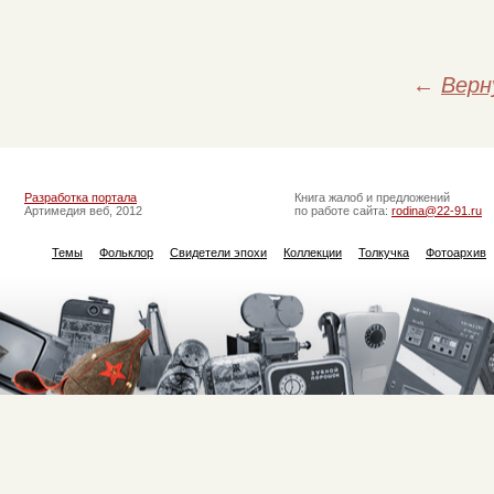
←
Верн
Разработка портала
Книга жалоб и предложений
Артимедия веб, 2012
по работе сайта:
rodina@22-91.ru
Темы
Фольклор
Свидетели эпохи
Коллекции
Толкучка
Фотоархив