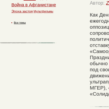
Автор:
Z
Война в Афганистане
Эпоха застоя
Мультфильмы
Как Ден
ежегодн
Все темы
оппозиц
сопров
политич
отставк
«Самоор
Праздни
обычно 
под сво
движен
ультрап
МГЕР), 
«Солид