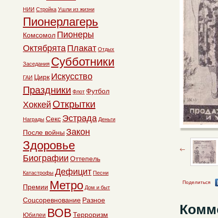
НИИ
Стройка
Ушли из жизни
Пионерлагерь
Пионеры
Комсомол
Октябрята
Плакат
Отдых
Субботники
Заседания
Искусство
Цирк
ГАИ
Праздники
Футбол
Флот
Открытки
Хоккей
Эстрада
Секс
Награды
Деньги
Закон
После войны
Здоровье
Биографии
Оттепель
Дефицит
Катастрофы
Песни
Метро
Поделиться
Премии
Дом и быт
Соцсоревнование
Разное
Комм
ВОВ
Терроризм
Юбилеи