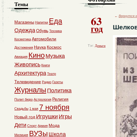
Темы
63
←
Вернутся к
Еда
Магазины
Напитки
год
Шелков
Одежда
Обувь
Техника
Автомобили
Косметика
Тэг:
Деньги
Наука
Космос
Достижения
Кино
Музыка
Авиация
Живопись
Книги
Архитектура
Театр
Телевидение
Радио
Газеты
Журналы
Политика
Религия
Полит бюро
Астрология
7 ноября
Свадьбы
1 мая
Игрушки
Игры
Новый год
Дети
Мода
Спорт
Армия
ВУЗы
Школа
Милиция