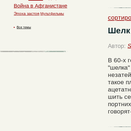
Война в Афганистане
Эпоха застоя
Мультфильмы
сортиро
Все темы
Шелк 
Автор:
S
В 60-х 
"шелка"
незатей
такое п
ацетатн
шить се
портних
говорят