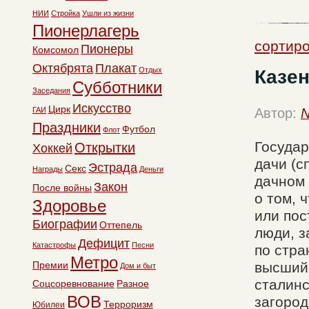
НИИ
Стройка
Ушли из жизни
Пионерлагерь
сортиро
Пионеры
Комсомол
Октябрята
Плакат
Отдых
Казен
Субботники
Заседания
Искусство
Цирк
ГАИ
Автор:
N
Праздники
Футбол
Флот
Государ
Открытки
Хоккей
дачи (с
Эстрада
Секс
Награды
Деньги
дачном 
Закон
После войны
о том, 
Здоровье
или пос
Биографии
Оттепель
люди, 
Дефицит
Катастрофы
Песни
по стра
Метро
Премии
высший 
Дом и быт
сталинс
Соцсоревнование
Разное
ВОВ
загород
Терроризм
Юбилеи