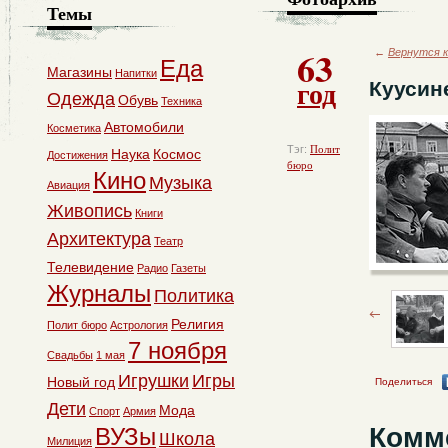
Темы
63
←
Вернутся к
Еда
Магазины
Напитки
год
Куусин
Одежда
Обувь
Техника
Автомобили
Косметика
Тэг:
Полит
Наука
Космос
Достижения
бюро
Кино
Музыка
Авиация
Живопись
Книги
Архитектура
Театр
Телевидение
Радио
Газеты
Журналы
Политика
Религия
Полит бюро
Астрология
7 ноября
Свадьбы
1 мая
Игрушки
Игры
Новый год
Поделиться
Дети
Мода
Спорт
Армия
Комм
ВУЗы
Школа
Милиция