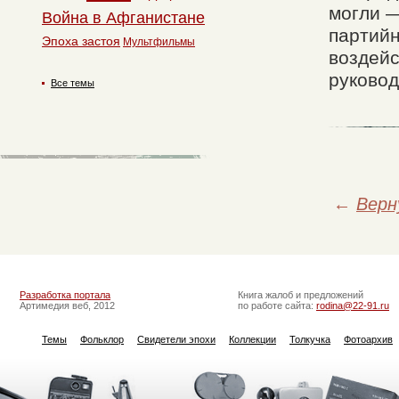
могли 
Война в Афганистане
партийн
Эпоха застоя
Мультфильмы
воздейс
руковод
Все темы
←
Верн
Разработка портала
Книга жалоб и предложений
Артимедия веб, 2012
по работе сайта:
rodina@22-91.ru
Темы
Фольклор
Свидетели эпохи
Коллекции
Толкучка
Фотоархив