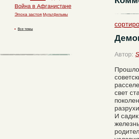
Комм
Война в Афганистане
Эпоха застоя
Мультфильмы
сортиро
Все темы
Демо
Автор:
S
Прошло 
советск
расселе
свет ст
поколен
разрухи
И садик
железны
родител