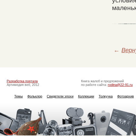
условия
маленьк
←
Верн
Разработка портала
Книга жалоб и предложений
Артимедия веб, 2012
по работе сайта:
rodina@22-91.ru
Темы
Фольклор
Свидетели эпохи
Коллекции
Толкучка
Фотоархив