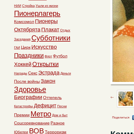
НИИ
Стройка
Ушли из жизни
Пионерлагерь
Пионеры
Комсомол
Октябрята
Плакат
Отдых
Субботники
Заседания
Искусство
Цирк
ГАИ
Праздники
Футбол
Флот
Открытки
Хоккей
Эстрада
Секс
Награды
Деньги
Закон
После войны
Здоровье
Биографии
Оттепель
Дефицит
Катастрофы
Песни
Метро
Премии
Дом и быт
Поделиться
Соцсоревнование
Разное
ВОВ
Терроризм
Юбилеи