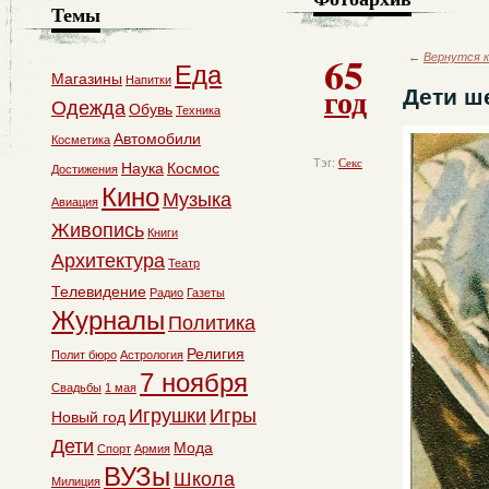
Темы
65
←
Вернутся к
Еда
Магазины
Напитки
год
Дети ш
Одежда
Обувь
Техника
Автомобили
Косметика
Тэг:
Секс
Наука
Космос
Достижения
Кино
Музыка
Авиация
Живопись
Книги
Архитектура
Театр
Телевидение
Радио
Газеты
Журналы
Политика
Религия
Полит бюро
Астрология
7 ноября
Свадьбы
1 мая
Игрушки
Игры
Новый год
Дети
Мода
Спорт
Армия
ВУЗы
Школа
Милиция