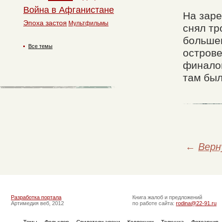
Война в Афганистане
На заре
Эпоха застоя
Мультфильмы
снял тр
большев
Все темы
острове
финалом
там был
←
Верн
Разработка портала
Книга жалоб и предложений
Артимедия веб, 2012
по работе сайта:
rodina@22-91.ru
Темы
Фольклор
Свидетели эпохи
Коллекции
Толкучка
Фотоархив