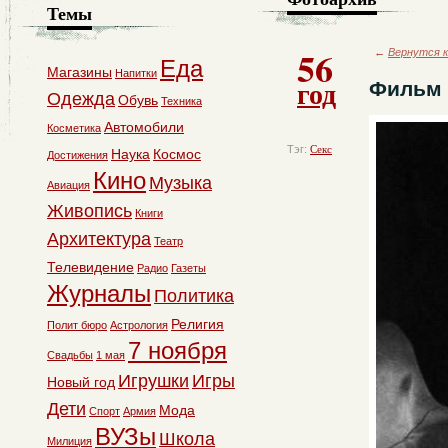
Темы
56
←
Вернутся к
Еда
Магазины
Напитки
год
Фильм 
Одежда
Обувь
Техника
Автомобили
Косметика
Тэг:
Секс
Наука
Космос
Достижения
Кино
Музыка
Авиация
Живопись
Книги
Архитектура
Театр
Телевидение
Радио
Газеты
Журналы
Политика
Религия
Полит бюро
Астрология
7 ноября
Свадьбы
1 мая
Игрушки
Игры
Новый год
Дети
Мода
Спорт
Армия
ВУЗы
Школа
Милиция