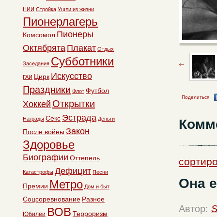
НИИ
Стройка
Ушли из жизни
Пионерлагерь
Пионеры
Комсомол
Октябрята
Плакат
Отдых
Субботники
Заседания
Искусство
Цирк
ГАИ
Праздники
Футбол
Флот
Поделиться
Открытки
Хоккей
Эстрада
Секс
Награды
Деньги
Комм
Закон
После войны
Здоровье
Биографии
Оттепель
сортиро
Дефицит
Катастрофы
Песни
Она е
Метро
Премии
Дом и быт
Соцсоревнование
Разное
Автор:
S
ВОВ
Терроризм
Юбилеи