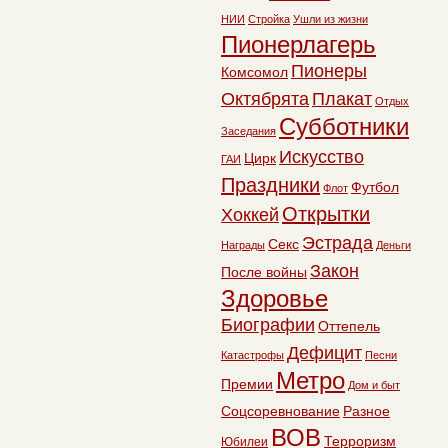
НИИ
Стройка
Ушли из жизни
Пионерлагерь
Пионеры
Комсомол
Октябрята
Плакат
Отдых
Субботники
Заседания
Искусство
Цирк
ГАИ
Праздники
Футбол
Флот
Открытки
Хоккей
Эстрада
Секс
Награды
Деньги
Закон
После войны
Здоровье
Биографии
Оттепель
Дефицит
Катастрофы
Песни
Метро
Премии
Дом и быт
Соцсоревнование
Разное
ВОВ
Терроризм
Юбилеи