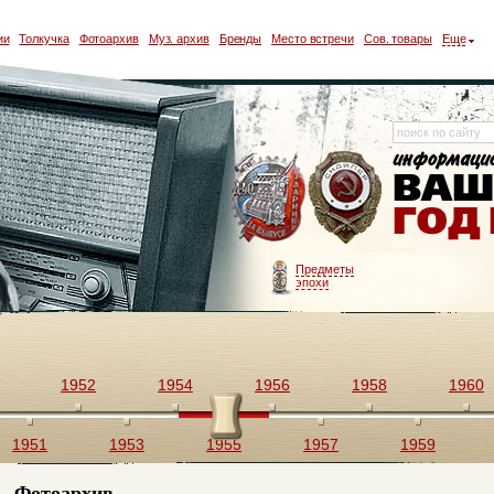
ии
Толкучка
Фотоархив
Муз. архив
Бренды
Место встречи
Сов. товары
Еще
Предметы
эпохи
1952
1954
1956
1958
1960
1951
1953
1955
1957
1959
Фотоархив