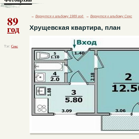
89
←
Вернутся к альбому 1989 год
←
Вернутся к альбому Секс
год
Хрущевская квартира, план
Тэг:
Секс