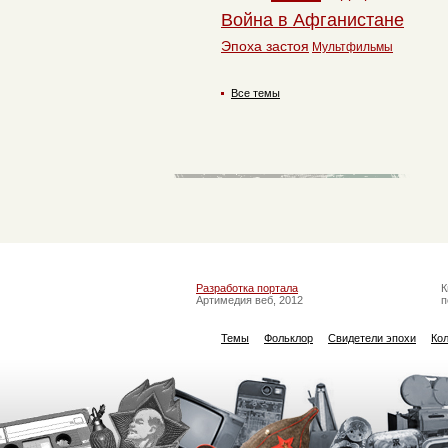
Война в Афганистане
Эпоха застоя
Мультфильмы
Все темы
Разработка портала
К
Артимедия веб, 2012
п
Темы
Фольклор
Свидетели эпохи
Ко