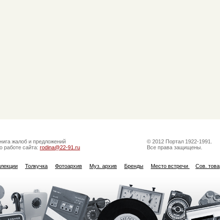
нига жалоб и предложений
© 2012 Портал 1922-1991.
о работе сайта:
rodina@22-91.ru
Все права защищены.
ллекции
Толкучка
Фотоархив
Муз. архив
Бренды
Место встречи
Сов. тов