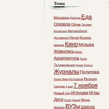
Темы
Еда
Магазины
Напитки
Одежда
Обувь
Техника
Автомобили
Косметика
Наука
Космос
Достижения
Кино
Музыка
Авиация
Живопись
Книги
Архитектура
Театр
Телевидение
Радио
Газеты
Журналы
Политика
Религия
Полит бюро
Астрология
7 ноября
Свадьбы
1 мая
Игрушки
Игры
Новый год
Дети
Мода
Спорт
Армия
ВУЗы
Школа
Милиция