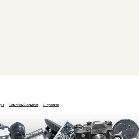
ары
Семейный альбом
О проекте