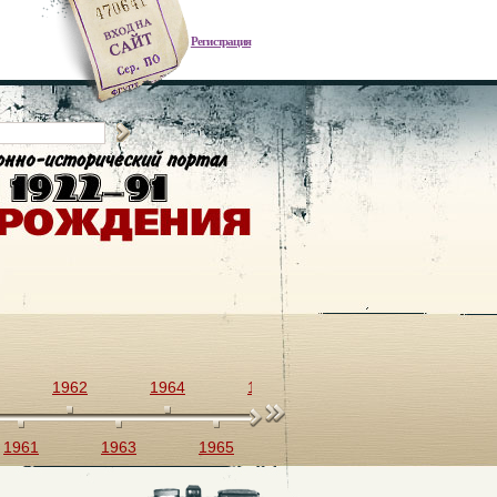
Регистрация
1962
1964
1966
1968
1970
1961
1963
1965
1967
1969