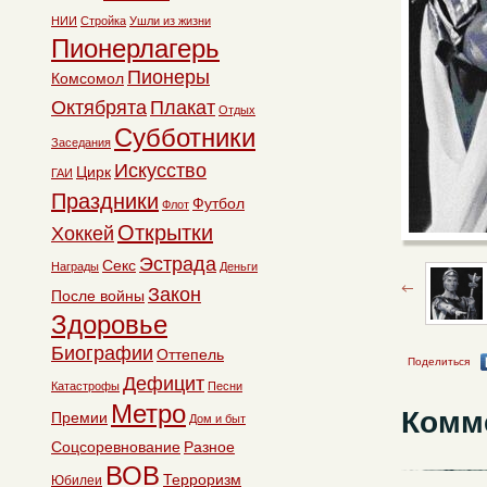
НИИ
Стройка
Ушли из жизни
Пионерлагерь
Пионеры
Комсомол
Октябрята
Плакат
Отдых
Субботники
Заседания
Искусство
Цирк
ГАИ
Праздники
Футбол
Флот
Открытки
Хоккей
Эстрада
Секс
Награды
Деньги
Закон
После войны
Здоровье
Биографии
Оттепель
Поделиться
Дефицит
Катастрофы
Песни
Метро
Комм
Премии
Дом и быт
Соцсоревнование
Разное
ВОВ
Терроризм
Юбилеи