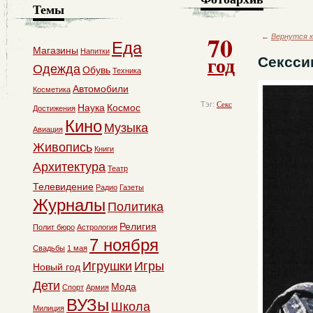
Темы
70
←
Вернутся к
Еда
Магазины
Напитки
год
Сексси
Одежда
Обувь
Техника
Автомобили
Косметика
Тэг:
Секс
Наука
Космос
Достижения
Кино
Музыка
Авиация
Живопись
Книги
Архитектура
Театр
Телевидение
Радио
Газеты
Журналы
Политика
Религия
Полит бюро
Астрология
7 ноября
Свадьбы
1 мая
Игрушки
Игры
Новый год
Дети
Мода
Спорт
Армия
ВУЗы
Школа
Милиция