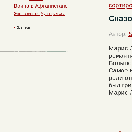
сортиро
Война в Афганистане
Эпоха застоя
Мультфильмы
Сказ
Все темы
Автор:
S
Марис Л
романти
Большом
Самое и
роли от
был гри
Марис 