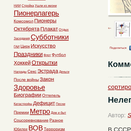
НИИ
Стройка
Ушли из жизни
Пионерлагерь
Пионеры
Комсомол
Октябрята
Плакат
Отдых
Субботники
Заседания
Искусство
Цирк
ГАИ
Поделиться
Праздники
Футбол
Флот
Открытки
Комм
Хоккей
Эстрада
Секс
Награды
Деньги
Закон
После войны
Здоровье
сортиро
Биографии
Оттепель
Неле
Дефицит
Катастрофы
Песни
Метро
Премии
Дом и быт
Автор:
S
Соцсоревнование
Разное
ВОВ
В СССР 
Терроризм
Юбилеи