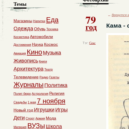
Темы
79
←
Вернутся к
Еда
Магазины
Напитки
год
Кама - 
Одежда
Обувь
Техника
Автомобили
Косметика
Тэг:
Секс
Наука
Космос
Достижения
Кино
Музыка
Авиация
Живопись
Книги
Архитектура
Театр
Телевидение
Радио
Газеты
Журналы
Политика
Религия
Полит бюро
Астрология
7 ноября
Свадьбы
1 мая
Игрушки
Игры
Новый год
Дети
Мода
Спорт
Армия
ВУЗы
Школа
Милиция