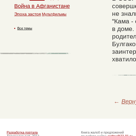
соверше
Война в Афганистане
не знал
Эпоха застоя
Мультфильмы
"Кама -
в доме.
Все темы
родител
Булгако
заинтер
хватило
←
Верн
Разработка портала
Книга жалоб и предложений