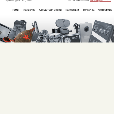
Артимедия веб, 2012
по работе сайта:
rodina@22-91.ru
Темы
Фольклор
Свидетели эпохи
Коллекции
Толкучка
Фотоархив