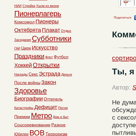
НИИ
Стройка
Ушли из жизни
Пионерлагерь
Поделиться
Пионеры
Комсомол
Октябрята
Плакат
Отдых
Комм
Субботники
Заседания
Искусство
Цирк
ГАИ
Праздники
Футбол
сортиро
Флот
Открытки
Хоккей
Ты, я
Эстрада
Секс
Награды
Деньги
Закон
После войны
Автор:
S
Здоровье
Биографии
Оттепель
Не дума
Дефицит
Катастрофы
Песни
обсужда
Метро
с сексо
Премии
Дом и быт
доступе
Соцсоревнование
Разное
ВОВ
пытлив
Терроризм
Юбилеи