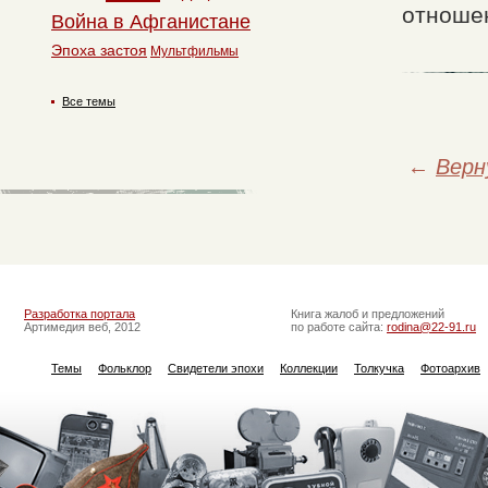
отношен
Война в Афганистане
Эпоха застоя
Мультфильмы
Все темы
←
Верн
Разработка портала
Книга жалоб и предложений
Артимедия веб, 2012
по работе сайта:
rodina@22-91.ru
Темы
Фольклор
Свидетели эпохи
Коллекции
Толкучка
Фотоархив