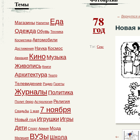
Темы
78
←
Вернутся к
Еда
Магазины
Напитки
год
Новая 
Одежда
Обувь
Техника
Автомобили
Косметика
Тэг:
Секс
Наука
Космос
Достижения
Кино
Музыка
Авиация
Живопись
Книги
Архитектура
Театр
Телевидение
Радио
Газеты
Журналы
Политика
Религия
Полит бюро
Астрология
7 ноября
Свадьбы
1 мая
Игрушки
Игры
Новый год
Дети
Мода
Спорт
Армия
ВУЗы
Школа
Милиция