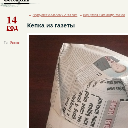
14
←
Вернутся к альбому 2014 год
←
Вернутся к альбому Разное
год
Кепка из газеты
Тэг:
Разное