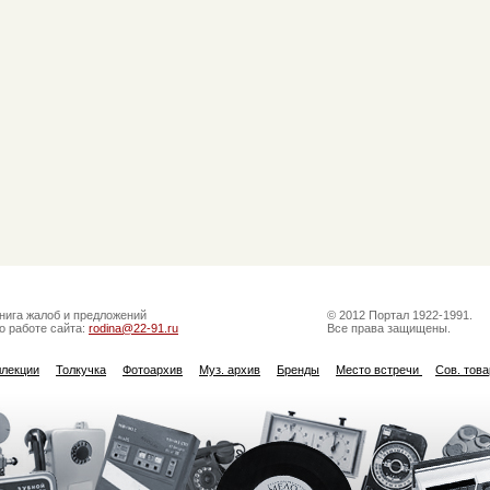
нига жалоб и предложений
© 2012 Портал 1922-1991.
о работе сайта:
rodina@22-91.ru
Все права защищены.
ллекции
Толкучка
Фотоархив
Муз. архив
Бренды
Место встречи
Сов. тов