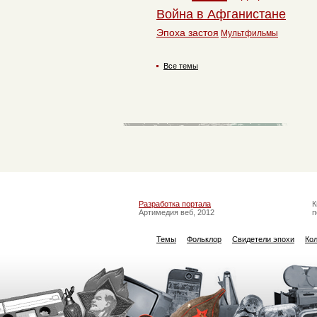
Война в Афганистане
Эпоха застоя
Мультфильмы
Все темы
Разработка портала
К
Артимедия веб, 2012
п
Темы
Фольклор
Свидетели эпохи
Ко