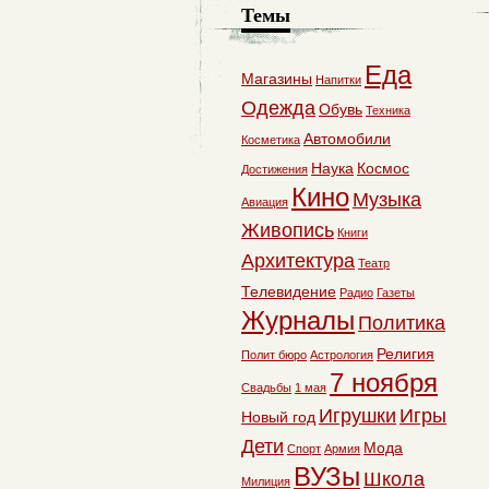
Темы
Еда
Магазины
Напитки
Одежда
Обувь
Техника
Автомобили
Косметика
Наука
Космос
Достижения
Кино
Музыка
Авиация
Живопись
Книги
Архитектура
Театр
Телевидение
Радио
Газеты
Журналы
Политика
Религия
Полит бюро
Астрология
7 ноября
Свадьбы
1 мая
Игрушки
Игры
Новый год
Дети
Мода
Спорт
Армия
ВУЗы
Школа
Милиция