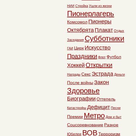
НИИ
Стройка
Ушли из жизни
Пионерлагерь
Пионеры
Комсомол
Октябрята
Плакат
Отдых
Субботники
Заседания
Искусство
Цирк
ГАИ
Праздники
Футбол
Флот
Открытки
Хоккей
Эстрада
Секс
Награды
Деньги
Закон
После войны
Здоровье
Биографии
Оттепель
Дефицит
Катастрофы
Песни
Метро
Премии
Дом и быт
Соцсоревнование
Разное
ВОВ
Терроризм
Юбилеи