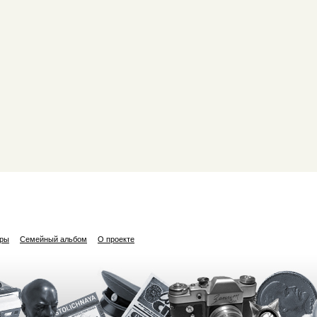
ары
Семейный альбом
О проекте