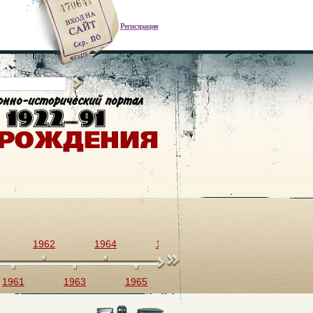
Регистрация
1962
1964
1966
1968
1970
1961
1963
1965
1967
1969