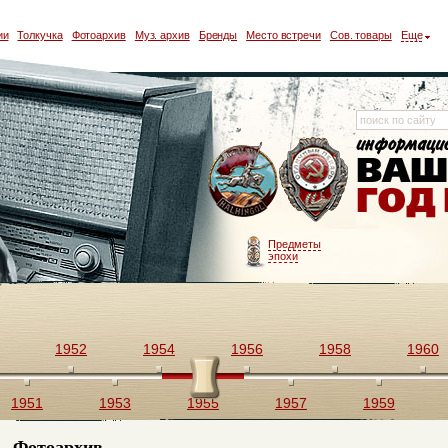
ии
Толкучка
Фотоархив
Муз. архив
Бренды
Место встречи
Сов. товары
Еще
Предметы
эпохи
1952
1954
1956
1958
1960
1951
1953
1955
1957
1959
Фотоархив