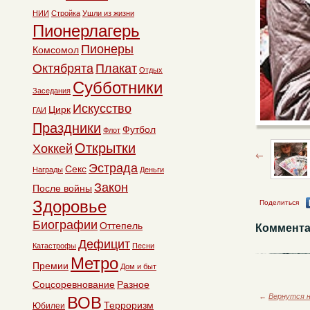
НИИ
Стройка
Ушли из жизни
Пионерлагерь
Пионеры
Комсомол
Октябрята
Плакат
Отдых
Субботники
Заседания
Искусство
Цирк
ГАИ
Праздники
Футбол
Флот
Открытки
Хоккей
Эстрада
Секс
Награды
Деньги
Закон
После войны
Здоровье
Поделиться
Биографии
Оттепель
Коммента
Дефицит
Катастрофы
Песни
Метро
Премии
Дом и быт
Соцсоревнование
Разное
←
Вернутся н
ВОВ
Терроризм
Юбилеи