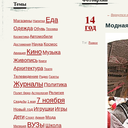
Темы
14
←
Вернутся к
Еда
Магазины
Напитки
год
Модная
Одежда
Обувь
Техника
Автомобили
Косметика
Тэг:
Разное
Наука
Космос
Достижения
Кино
Музыка
Авиация
Живопись
Книги
Архитектура
Театр
Телевидение
Радио
Газеты
Журналы
Политика
Религия
Полит бюро
Астрология
7 ноября
Свадьбы
1 мая
Игрушки
Игры
Новый год
Дети
Мода
Спорт
Армия
ВУЗы
Школа
Милиция