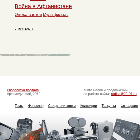
Война в Афганистане
Эпоха застоя
Мультфильмы
Все темы
Разработка портала
Книга жалоб и предложений
Артимедия веб, 2012
по работе сайта:
rodina@22-91.ru
Темы
Фольклор
Свидетели эпохи
Коллекции
Толкучка
Фотоархив