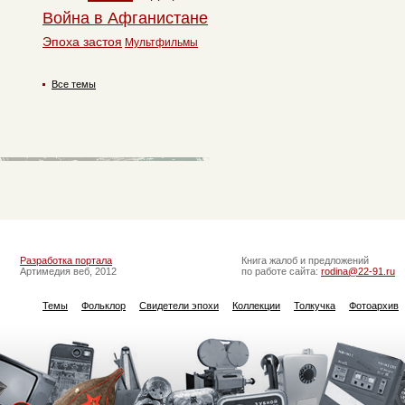
Война в Афганистане
Эпоха застоя
Мультфильмы
Все темы
Разработка портала
Книга жалоб и предложений
Артимедия веб, 2012
по работе сайта:
rodina@22-91.ru
Темы
Фольклор
Свидетели эпохи
Коллекции
Толкучка
Фотоархив