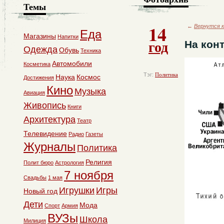
Темы
14
←
Вернутся к
Еда
Магазины
Напитки
год
На кон
Одежда
Обувь
Техника
Автомобили
Косметика
Тэг:
Политика
Наука
Космос
Достижения
Кино
Музыка
Авиация
Живопись
Книги
Архитектура
Театр
Телевидение
Радио
Газеты
Журналы
Политика
Религия
Полит бюро
Астрология
7 ноября
Свадьбы
1 мая
Игрушки
Игры
Новый год
Дети
Мода
Спорт
Армия
ВУЗы
Школа
Милиция