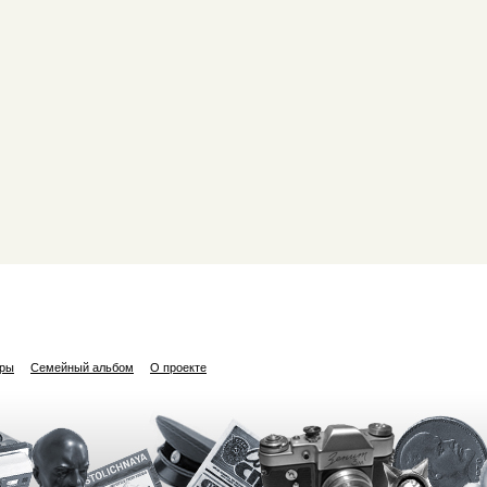
ары
Семейный альбом
О проекте