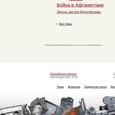
Война в Афганистане
Эпоха застоя
Мультфильмы
Все темы
Разработка портала
К
Артимедия веб, 2012
п
Темы
Фольклор
Свидетели эпохи
Ко