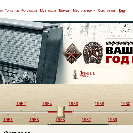
ии
Толкучка
Фотоархив
Муз. архив
Бренды
Место встречи
Сов. товары
Еще
Предметы
эпохи
1952
1954
1956
1958
1960
1951
1953
1955
1957
1959
Фотоархив