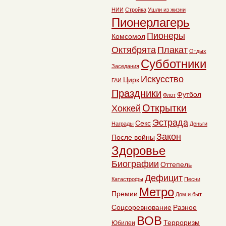
НИИ
Стройка
Ушли из жизни
Пионерлагерь
Пионеры
Комсомол
Октябрята
Плакат
Отдых
Субботники
Заседания
Искусство
Цирк
ГАИ
Праздники
Футбол
Флот
Открытки
Хоккей
Эстрада
Секс
Награды
Деньги
Закон
После войны
Здоровье
Биографии
Оттепель
Дефицит
Катастрофы
Песни
Метро
Премии
Дом и быт
Соцсоревнование
Разное
ВОВ
Терроризм
Юбилеи