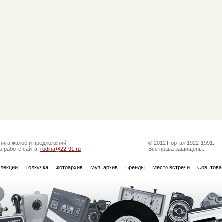
нига жалоб и предложений
© 2012 Портал 1922-1991.
о работе сайта:
rodina@22-91.ru
Все права защищены.
ллекции
Толкучка
Фотоархив
Муз. архив
Бренды
Место встречи
Сов. тов