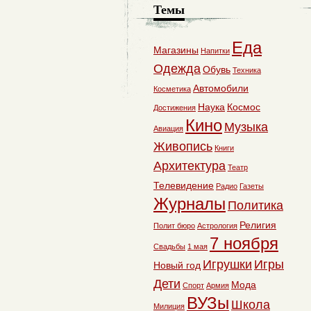
Темы
Еда
Магазины
Напитки
Одежда
Обувь
Техника
Автомобили
Косметика
Наука
Космос
Достижения
Кино
Музыка
Авиация
Живопись
Книги
Архитектура
Театр
Телевидение
Радио
Газеты
Журналы
Политика
Религия
Полит бюро
Астрология
7 ноября
Свадьбы
1 мая
Игрушки
Игры
Новый год
Дети
Мода
Спорт
Армия
ВУЗы
Школа
Милиция