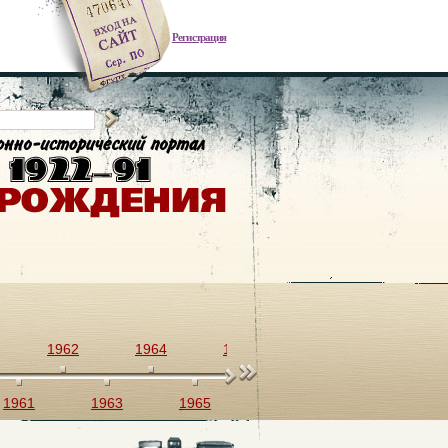
Регистрация
1962
1964
1966
1968
1970
1961
1963
1965
1967
1969