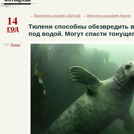
14
←
Вернутся к альбому 2014 год
←
Вернутся к альбому Разное
год
Тюлени способны обезвредить 
под водой. Могут спасти тонущег
Тэг:
Разное