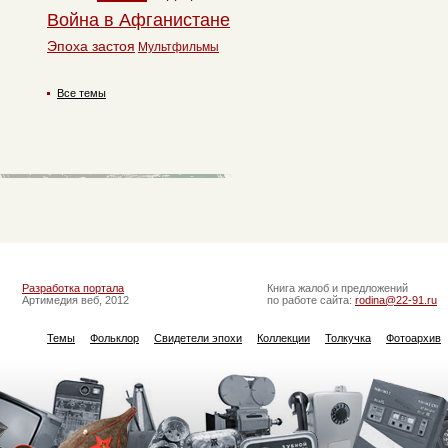
Война в Афганистане
Эпоха застоя
Мультфильмы
Все темы
Разработка портала
Книга жалоб и предложений
Артимедия веб, 2012
по работе сайта:
rodina@22-91.ru
Темы
Фольклор
Свидетели эпохи
Коллекции
Толкучка
Фотоархив