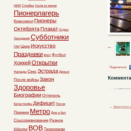
НИИ
Стройка
Ушли из жизни
Пионерлагерь
Пионеры
Комсомол
Октябрята
Плакат
Отдых
Субботники
Заседания
Искусство
Цирк
ГАИ
Праздники
Футбол
Флот
Открытки
Хоккей
Поделиться
Эстрада
Секс
Награды
Деньги
Коммента
Закон
После войны
Здоровье
Биографии
Оттепель
Дефицит
Катастрофы
Песни
←
Вернутся н
Метро
Премии
Дом и быт
Соцсоревнование
Разное
ВОВ
Терроризм
Юбилеи