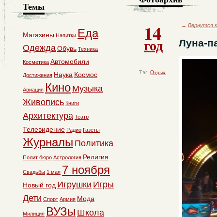
Темы
14
←
Вернутся к
Еда
Магазины
Напитки
год
Луна-п
Одежда
Обувь
Техника
Автомобили
Косметика
Тэг:
Отдых
Наука
Космос
Достижения
Кино
Музыка
Авиация
Живопись
Книги
Архитектура
Театр
Телевидение
Радио
Газеты
Журналы
Политика
Религия
Полит бюро
Астрология
7 ноября
Свадьбы
1 мая
Игрушки
Игры
Новый год
Дети
Мода
Спорт
Армия
ВУЗы
Школа
Милиция