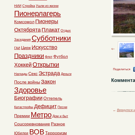
НИИ
Стройка
Ушли из жизни
Пионерлагерь
Пионеры
Комсомол
Октябрята
Плакат
Отдых
Субботники
Заседания
Искусство
Цирк
ГАИ
Праздники
Футбол
Флот
Открытки
Хоккей
Поделиться
Эстрада
Секс
Награды
Деньги
Коммента
Закон
После войны
Здоровье
Биографии
Оттепель
Дефицит
Катастрофы
Песни
←
Вернутся н
Метро
Премии
Дом и быт
Соцсоревнование
Разное
ВОВ
Терроризм
Юбилеи