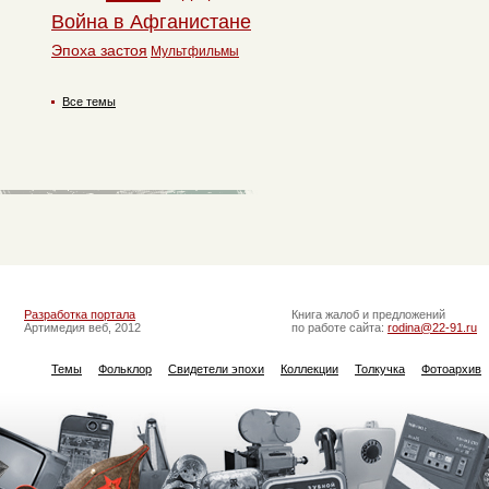
Война в Афганистане
Эпоха застоя
Мультфильмы
Все темы
Разработка портала
Книга жалоб и предложений
Артимедия веб, 2012
по работе сайта:
rodina@22-91.ru
Темы
Фольклор
Свидетели эпохи
Коллекции
Толкучка
Фотоархив