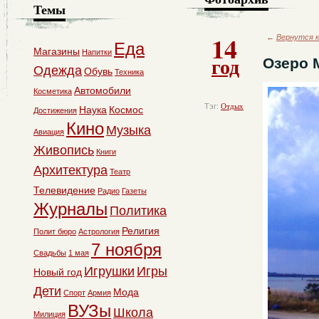
Темы
14
←
Вернутся к
Еда
Магазины
Напитки
год
Озеро 
Одежда
Обувь
Техника
Автомобили
Косметика
Тэг:
Отдых
Наука
Космос
Достижения
Кино
Музыка
Авиация
Живопись
Книги
Архитектура
Театр
Телевидение
Радио
Газеты
Журналы
Политика
Религия
Полит бюро
Астрология
7 ноября
Свадьбы
1 мая
Игрушки
Игры
Новый год
Дети
Мода
Спорт
Армия
ВУЗы
Школа
Милиция