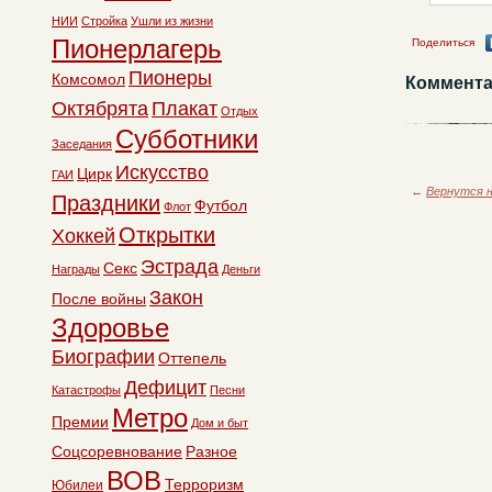
НИИ
Стройка
Ушли из жизни
Пионерлагерь
Поделиться
Пионеры
Комсомол
Коммента
Октябрята
Плакат
Отдых
Субботники
Заседания
Искусство
Цирк
ГАИ
←
Вернутся н
Праздники
Футбол
Флот
Открытки
Хоккей
Эстрада
Секс
Награды
Деньги
Закон
После войны
Здоровье
Биографии
Оттепель
Дефицит
Катастрофы
Песни
Метро
Премии
Дом и быт
Соцсоревнование
Разное
ВОВ
Терроризм
Юбилеи