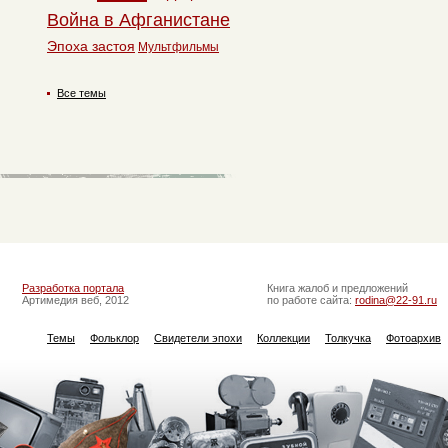
Война в Афганистане
Эпоха застоя
Мультфильмы
Все темы
Разработка портала
Книга жалоб и предложений
Артимедия веб, 2012
по работе сайта:
rodina@22-91.ru
Темы
Фольклор
Свидетели эпохи
Коллекции
Толкучка
Фотоархив