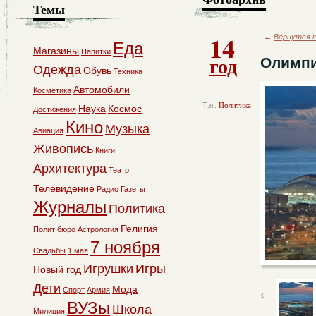
Темы
14
←
Вернутся к
Еда
Магазины
Напитки
год
Олимпи
Одежда
Обувь
Техника
Автомобили
Косметика
Тэг:
Политика
Наука
Космос
Достижения
Кино
Музыка
Авиация
Живопись
Книги
Архитектура
Театр
Телевидение
Радио
Газеты
Журналы
Политика
Религия
Полит бюро
Астрология
7 ноября
Свадьбы
1 мая
Игрушки
Игры
Новый год
Дети
Мода
Спорт
Армия
ВУЗы
Школа
Милиция