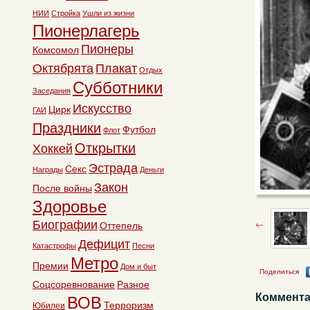
НИИ
Стройка
Ушли из жизни
Пионерлагерь
Пионеры
Комсомол
Октябрята
Плакат
Отдых
Субботники
Заседания
Искусство
Цирк
ГАИ
Праздники
Футбол
Флот
Открытки
Хоккей
Эстрада
Секс
Награды
Деньги
Закон
После войны
Здоровье
Биографии
Оттепель
Дефицит
Катастрофы
Песни
Метро
Премии
Дом и быт
Поделиться
Соцсоревнование
Разное
Коммента
ВОВ
Терроризм
Юбилеи