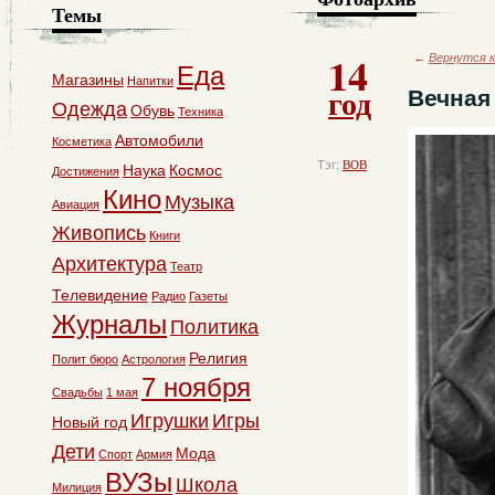
Темы
14
←
Вернутся к
Еда
Магазины
Напитки
год
Вечная
Одежда
Обувь
Техника
Автомобили
Косметика
Тэг:
ВОВ
Наука
Космос
Достижения
Кино
Музыка
Авиация
Живопись
Книги
Архитектура
Театр
Телевидение
Радио
Газеты
Журналы
Политика
Религия
Полит бюро
Астрология
7 ноября
Свадьбы
1 мая
Игрушки
Игры
Новый год
Дети
Мода
Спорт
Армия
ВУЗы
Школа
Милиция