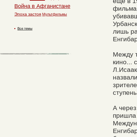
еще в 1
Война в Афганистане
фильма 
Эпоха застоя
Мультфильмы
убивавш
Урбанск
Все темы
лишь ра
Енгибар
Между т
кино...
Л.Исаак
назвали
зрителе
ступень
А через
пришла 
Междуна
Енгибар