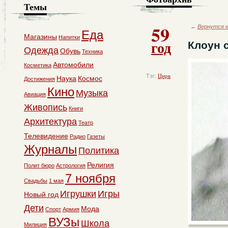
Темы
59
←
Вернутся к
Еда
Магазины
Напитки
год
Клоун 
Одежда
Обувь
Техника
Автомобили
Косметика
Тэг:
Цирк
Наука
Космос
Достижения
Кино
Музыка
Авиация
Живопись
Книги
Архитектура
Театр
Телевидение
Радио
Газеты
Журналы
Политика
Религия
Полит бюро
Астрология
7 ноября
Свадьбы
1 мая
Игрушки
Игры
Новый год
Дети
Мода
Спорт
Армия
ВУЗы
Школа
Милиция