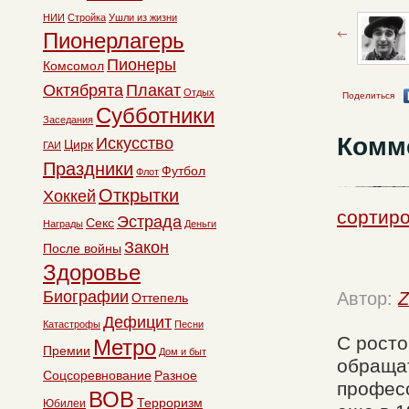
НИИ
Стройка
Ушли из жизни
Пионерлагерь
Пионеры
Комсомол
Октябрята
Плакат
Отдых
Поделиться
Субботники
Заседания
Комм
Искусство
Цирк
ГАИ
Праздники
Футбол
Флот
Открытки
Хоккей
сортир
Эстрада
Секс
Награды
Деньги
Закон
После войны
Здоровье
Биографии
Автор:
Z
Оттепель
Дефицит
Катастрофы
Песни
С росто
Метро
Премии
Дом и быт
обращат
Соцсоревнование
Разное
професс
ВОВ
Терроризм
Юбилеи