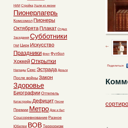
НИИ
Стройка
Ушли из жизни
Пионерлагерь
Пионеры
Комсомол
Октябрята
Плакат
Отдых
Субботники
Заседания
Искусство
Цирк
ГАИ
Праздники
Футбол
Флот
Открытки
Хоккей
Поделиться
Эстрада
Секс
Награды
Деньги
Закон
После войны
Комм
Здоровье
Биографии
Оттепель
Дефицит
Катастрофы
Песни
сортир
Метро
Премии
Дом и быт
Соцсоревнование
Разное
ВОВ
Терроризм
Юбилеи