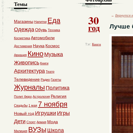
Темы
30
←
Вернутся к
Еда
Магазины
Напитки
год
Лучше 
Одежда
Обувь
Техника
Автомобили
Косметика
Тэг:
Книги
Наука
Космос
Достижения
Кино
Музыка
Авиация
Живопись
Книги
Архитектура
Театр
Телевидение
Радио
Газеты
Журналы
Политика
Религия
Полит бюро
Астрология
7 ноября
Свадьбы
1 мая
Игрушки
Игры
Новый год
Дети
Мода
Спорт
Армия
ВУЗы
Школа
Милиция