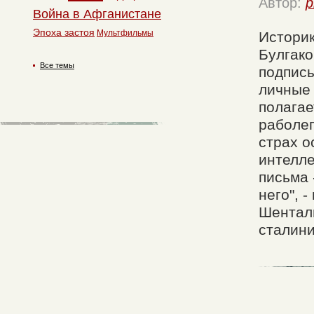
Автор:
p
Война в Афганистане
Эпоха застоя
Мультфильмы
Историк
Булгако
Все темы
подписы
личные 
полагае
раболеп
страх о
интелле
письма 
него", 
Шентали
сталини