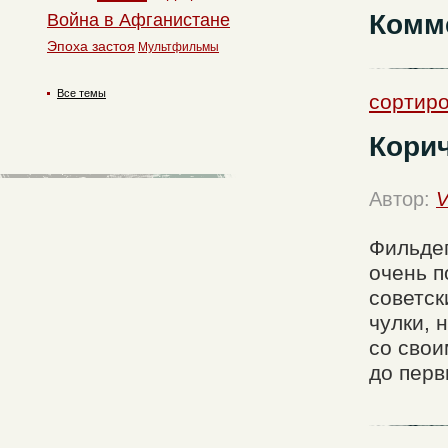
Комм
Война в Афганистане
Эпоха застоя
Мультфильмы
Все темы
сортир
Корич
Автор:
V
Фильдеп
очень п
советск
чулки, 
со сво
до перв