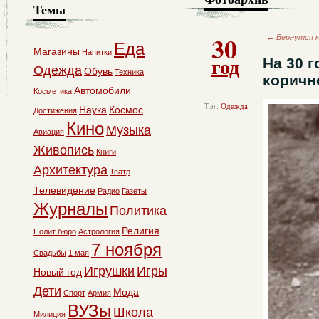
Темы
30
←
Вернутся к
Еда
Магазины
Напитки
год
На 30 
Одежда
Обувь
Техника
коричн
Автомобили
Косметика
Тэг:
Одежда
Наука
Космос
Достижения
Кино
Музыка
Авиация
Живопись
Книги
Архитектура
Театр
Телевидение
Радио
Газеты
Журналы
Политика
Религия
Полит бюро
Астрология
7 ноября
Свадьбы
1 мая
Игрушки
Игры
Новый год
Дети
Мода
Спорт
Армия
ВУЗы
Школа
Милиция