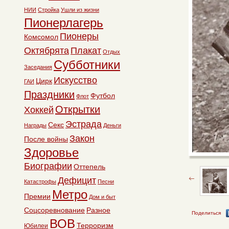
НИИ
Стройка
Ушли из жизни
Пионерлагерь
Пионеры
Комсомол
Октябрята
Плакат
Отдых
Субботники
Заседания
Искусство
Цирк
ГАИ
Праздники
Футбол
Флот
Открытки
Хоккей
Эстрада
Секс
Награды
Деньги
Закон
После войны
Здоровье
Биографии
Оттепель
Дефицит
Катастрофы
Песни
Метро
Премии
Дом и быт
Соцсоревнование
Разное
Поделиться
ВОВ
Терроризм
Юбилеи